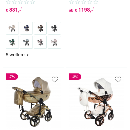
Babyschale (inkl. Adapter) 4 in...
Babyschale (inkl. Adapter) 4 in...
831
,-
1198
,-
*
*
€
ab
€
5 weitere
-7%
-2%