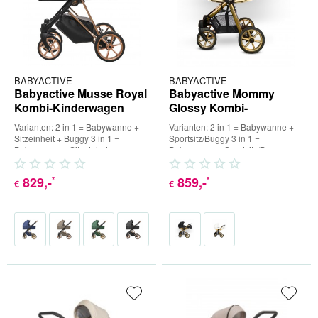
BABYACTIVE
BABYACTIVE
Babyactive Musse Royal
Babyactive Mommy
Kombi-Kinderwagen
Glossy Kombi-
Kinderwagen
Varianten: 2 in 1 = Babywanne +
Varianten: 2 in 1 = Babywanne +
Sitzeinheit + Buggy 3 in 1 =
Sportsitz/Buggy 3 in 1 =
Babywanne + Sitzeinheit +
Babywanne + Sportsitz/Buggy +
Buggy + Babyschale (inkl....
Babyschale (inkl. Adapter) 4...
829
,-
859
,-
*
*
€
€