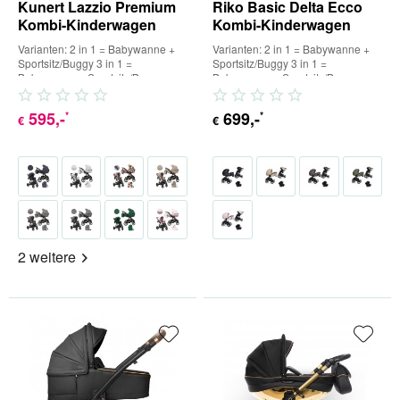
Kunert Lazzio Premium
Riko Basic Delta Ecco
Kombi-Kinderwagen
Kombi-Kinderwagen
Varianten: 2 in 1 = Babywanne +
Varianten: 2 in 1 = Babywanne +
Sportsitz/Buggy 3 in 1 =
Sportsitz/Buggy 3 in 1 =
Babywanne + Sportsitz/Buggy +
Babywanne + Sportsitz/Buggy +
Babyschale (inkl. Adapter) 4...
Babyschale (inkl. Adapter) 4...
595
,-
699
,-
*
*
€
€
2 weitere