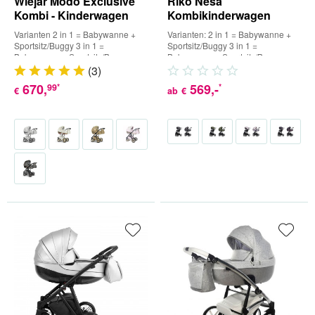
Wiejar Modo Exclusive
Riko Nesa
Kombi - Kinderwagen
Kombikinderwagen
Varianten 2 in 1 = Babywanne +
Varianten: 2 in 1 = Babywanne +
Sportsitz/Buggy 3 in 1 =
Sportsitz/Buggy 3 in 1 =
Babywanne + Sportsitz/Buggy +
Babywanne + Sportsitz/Buggy +
Babyschale (inkl. Adapter) 4 in...
Babyschale (inkl. Adapter) 4...
(
3
)
670
,
569
,-
99
*
*
€
ab
€