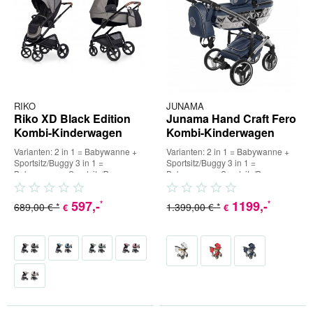
RIKO
JUNAMA
Riko XD Black Edition
Junama Hand Craft Fero
Kombi-Kinderwagen
Kombi-Kinderwagen
Varianten: 2 in 1 = Babywanne +
Varianten: 2 in 1 = Babywanne +
Sportsitz/Buggy 3 in 1 =
Sportsitz/Buggy 3 in 1 =
Babywanne + Sportsitz/Buggy +
Babywanne + Sportsitz/Buggy +
Babyschale (inkl. Adapter) 4...
Babyschale (inkl. Adapter) 4...
597
,-
1199
,-
*
*
689,00 € *
1.399,00 € *
€
€