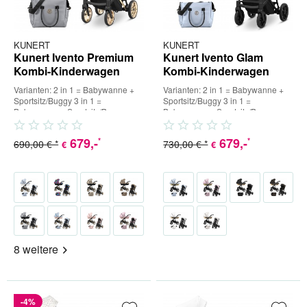
KUNERT
KUNERT
Kunert Ivento Premium
Kunert Ivento Glam
Kombi-Kinderwagen
Kombi-Kinderwagen
Varianten: 2 in 1 = Babywanne +
Varianten: 2 in 1 = Babywanne +
Sportsitz/Buggy 3 in 1 =
Sportsitz/Buggy 3 in 1 =
Babywanne + Sportsitz/Buggy +
Babywanne + Sportsitz/Buggy +
Babyschale (inkl. Adapter) 4...
Babyschale (inkl. Adapter) 4...
679
,-
679
,-
*
*
690,00 € *
730,00 € *
€
€
8 weitere
-4%