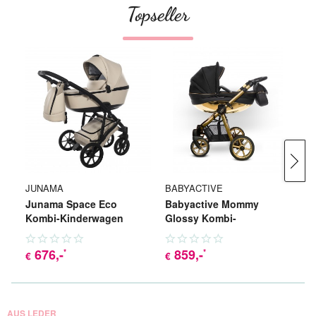
Topseller
JUNAMA
BABYACTIVE
RI
Junama Space Eco
Babyactive Mommy
Ri
Kombi-Kinderwagen
Glossy Kombi-
K
Kinderwagen
676
,-
859
,-
*
*
67
€
€
AUS LEDER