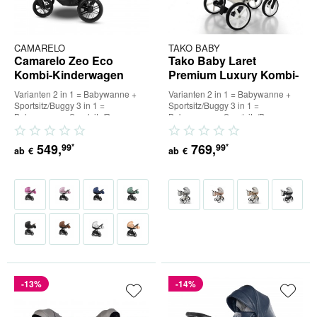
CAMARELO
TAKO BABY
Camarelo Zeo Eco
Tako Baby Laret
Kombi-Kinderwagen
Premium Luxury Kombi-
Kinderwagen
Varianten 2 in 1 = Babywanne +
Varianten 2 in 1 = Babywanne +
Sportsitz/Buggy 3 in 1 =
Sportsitz/Buggy 3 in 1 =
Babywanne + Sportsitz/Buggy +
Babywanne + Sportsitz/Buggy +
Babyschale (inkl. Adapter) 4 in...
Babyschale (inkl. Adapter) 4 in...
549
,
769
,
99
99
*
*
ab
€
ab
€
-13%
-14%