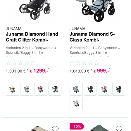
JUNAMA
JUNAMA
Junama Diamond Hand
Junama Diamond S-
Craft Glitter Kombi-
Class Kombi-
Kinderwagen
Kinderwagen
Varianten 2 in 1 = Babywanne +
Varianten 2 in 1 = Babywanne +
Sportsitz/Buggy 3 in 1 =
Sportsitz/Buggy 3 in 1 =
Babywanne + Sportsitz/Buggy +
Babywanne + Sportsitz/Buggy +
Babyschale (inkl. Adapter) 4 in...
Babyschale (inkl. Adapter) 4 in...
1299
,-
999
,-
*
*
1.391,00 € *
1.043,00 € *
€
€
-10%