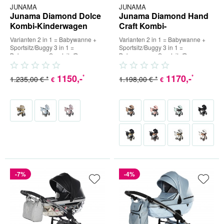
JUNAMA
JUNAMA
Junama Diamond Dolce
Junama Diamond Hand
Kombi-Kinderwagen
Craft Kombi-
Kinderwagen
Varianten 2 in 1 = Babywanne +
Varianten 2 in 1 = Babywanne +
Sportsitz/Buggy 3 in 1 =
Sportsitz/Buggy 3 in 1 =
Babywanne + Sportsitz/Buggy +
Babywanne + Sportsitz/Buggy +
Babyschale (inkl. Adapter) 4 in...
Babyschale (inkl. Adapter) 4 in...
1150
,-
1170
,-
*
*
1.235,00 € *
1.198,00 € *
€
€
-7%
-4%