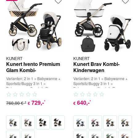
KUNERT
KUNERT
Kunert Ivento Premium
Kunert Brav Kombi-
Glam Kombi-
Kinderwagen
Kinderwagen
Varianten: 2 in 1 = Babywanne +
Varianten: 2 in 1 = Babywanne +
Sportsitz/Buggy 3 in 1 =
Sportsitz/Buggy 3 in 1 =
Babywanne + Sportsitz/Buggy +
Babywanne + Sportsitz/Buggy +
Babyschale (inkl. Adapter) 4...
Babyschale (inkl. Adapter) 4...
729
,-
640
,-
*
*
760,00 € *
€
€