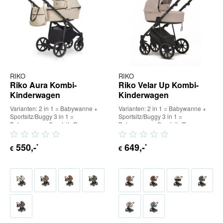
RIKO
RIKO
Riko Aura Kombi-
Riko Velar Up Kombi-
Kinderwagen
Kinderwagen
Varianten: 2 in 1 = Babywanne +
Varianten: 2 in 1 = Babywanne +
Sportsitz/Buggy 3 in 1 =
Sportsitz/Buggy 3 in 1 =
Babywanne + Sportsitz/Buggy +
Babywanne + Sportsitz/Buggy +
Babyschale (inkl. Adapter) 4...
Babyschale (inkl. Adapter) 4...
550
,-
649
,-
*
*
€
€