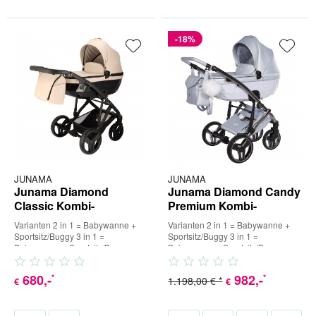
-18%
JUNAMA
JUNAMA
Junama Diamond
Junama Diamond Candy
Classic Kombi-
Premium Kombi-
Kinderwagen
Kinderwagen
Varianten 2 in 1 = Babywanne +
Varianten 2 in 1 = Babywanne +
Sportsitz/Buggy 3 in 1 =
Sportsitz/Buggy 3 in 1 =
Babywanne + Sportsitz/Buggy +
Babywanne + Sportsitz/Buggy +
Babyschale (inkl. Adapter) 4 in...
Babyschale (inkl. Adapter) 4 in...
680
,-
982
,-
*
*
1.198,00 € *
€
€