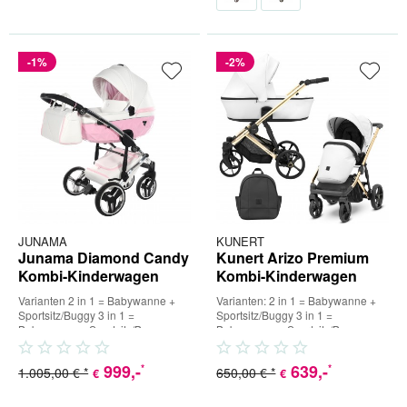
-1%
-2%
JUNAMA
KUNERT
Junama Diamond Candy
Kunert Arizo Premium
Kombi-Kinderwagen
Kombi-Kinderwagen
Varianten 2 in 1 = Babywanne +
Varianten: 2 in 1 = Babywanne +
Sportsitz/Buggy 3 in 1 =
Sportsitz/Buggy 3 in 1 =
Babywanne + Sportsitz/Buggy +
Babywanne + Sportsitz/Buggy +
Babyschale (inkl. Adapter) 4 in...
Babyschale (inkl. Adapter) 4...
999
,-
639
,-
*
*
1.005,00 € *
650,00 € *
€
€