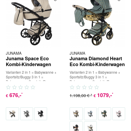
JUNAMA
JUNAMA
Junama Space Eco
Junama Diamond Heart
Kombi-Kinderwagen
Eco Kombi-Kinderwagen
Varianten 2 in 1 = Babywanne +
Varianten 2 in 1 = Babywanne +
Sportsitz/Buggy 3 in 1 =
Sportsitz/Buggy 3 in 1 =
Babywanne + Sportsitz/Buggy +
Babywanne + Sportsitz/Buggy +
Babyschale (inkl. Adapter) 4 in...
Babyschale (inkl. Adapter) 4 in...
676
,-
1079
,-
*
*
1.198,00 € *
€
€