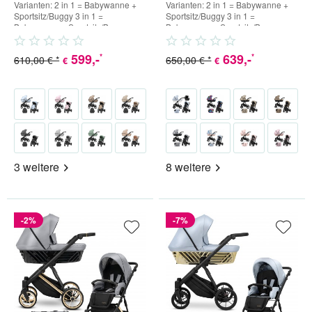
Varianten: 2 in 1 = Babywanne +
Varianten: 2 in 1 = Babywanne +
Sportsitz/Buggy 3 in 1 =
Sportsitz/Buggy 3 in 1 =
Babywanne + Sportsitz/Buggy +
Babywanne + Sportsitz/Buggy +
Babyschale (inkl. Adapter) 4...
Babyschale (inkl. Adapter) 4...
599
,-
639
,-
*
*
610,00 € *
650,00 € *
€
€
3 weitere
8 weitere
-2%
-7%