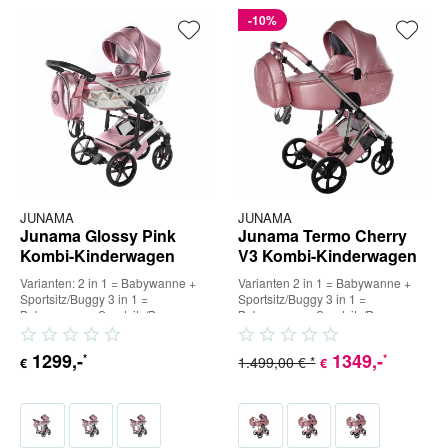
-10%
JUNAMA
JUNAMA
Junama Glossy Pink
Junama Termo Cherry
Kombi-Kinderwagen
V3 Kombi-Kinderwagen
Varianten: 2 in 1 = Babywanne +
Varianten 2 in 1 = Babywanne +
Sportsitz/Buggy 3 in 1 =
Sportsitz/Buggy 3 in 1 =
Babywanne + Sportsitz/Buggy +
Babywanne + Sportsitz/Buggy +
Babyschale (inkl. Adapter) 4...
Babyschale (inkl. Adapter) 4 in...
1299
,-
1349
,-
*
*
1.499,00 € *
€
€