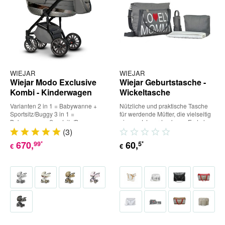
WIEJAR
WIEJAR
Wiejar Modo Exclusive
Wiejar Geburtstasche -
Kombi - Kinderwagen
Wickeltasche
Varianten 2 in 1 = Babywanne +
Nützliche und praktische Tasche
Sportsitz/Buggy 3 in 1 =
für werdende Mütter, die vielseitig
Babywanne + Sportsitz/Buggy +
eingesetzt werden kann. Erst als
Babyschale (inkl. Adapter) 4 in...
Geburtstasche...
(
3
)
670
,
60
,
99
5
*
*
€
€