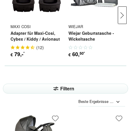
MAXI COSI
WIEJAR
W
Adapter für Maxi-Cosi,
Wiejar Geburtstasche -
Wi
Cybex / Kiddy / Avionaut
Wickeltasche
K
(
12
)
79
,-
60
,
50
*
*
€
€
€
Filtern