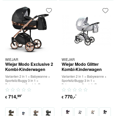
WIEJAR
WIEJAR
Wiejar Modo Exclusive 2
Wiejar Modo Glitter
Kombi-Kinderwagen
Kombi-Kinderwagen
Varianten 2 in 1 = Babywanne +
Varianten 2 in 1 = Babywanne +
Sportsitz/Buggy 3 in 1 =
Sportsitz/Buggy 3 in 1 =
Babywanne + Sportsitz/Buggy +
Babywanne + Sportsitz/Buggy +
Babyschale (inkl. Adapter) 4 in...
Babyschale (inkl. Adapter) 4 in...
714
,
770
,-
99
*
*
€
€