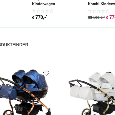
Kinderwagen
Kombi-Kinder
770
,-
77
*
831,00 € *
€
€
ODUKTFINDER