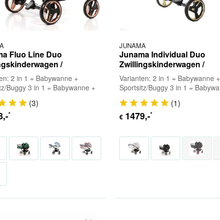
A
JUNAMA
a Fluo Line Duo
Junama Individual Duo
ingskinderwagen /
Zwillingskinderwagen /
wisterkinderwagen
Geschwisterkinderwagen
ten: 2 in 1 = Babywanne +
Varianten: 2 in 1 = Babywanne 
itz/Buggy 3 in 1 = Babywanne +
Sportsitz/Buggy 3 in 1 = Babyw
tz/Buggy + Babyschale (inkl.
Sportsitz/Buggy + Babyschale (in
(
3
)
(
1
)
) 4...
Adapter) 4...
8
,-
1479
,-
*
*
€