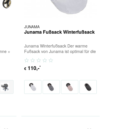
JUNAMA
Junama Fußsack Winterfußsack
+
Junama Winterfußsack Der warme
anne +
Fußsack von Junama ist optimal für die
kl.
kalte Jahreszeit. Ob Wind, Regen oder
Schnee,...
110
,-
*
€