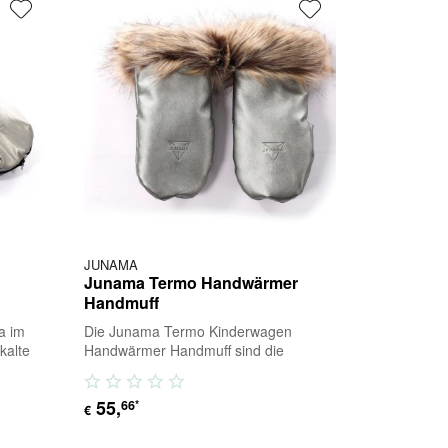
JUNAMA
Junama Termo Handwärmer
Handmuff
a im
Die Junama Termo Kinderwagen
kalte
Handwärmer Handmuff sind die
r
perfektes Accessoires für warme
Hände an kalten Tagen . Die...
55
,
66
*
€