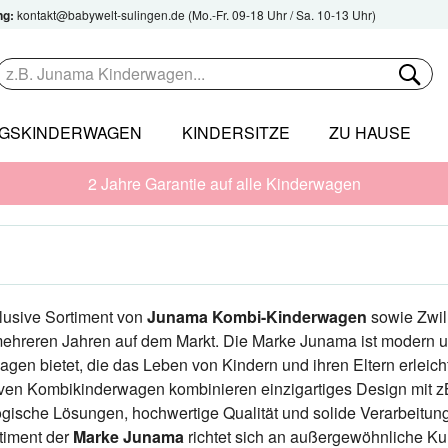
ng:
kontakt@babywelt-sulingen.de
(Mo.-Fr. 09-18 Uhr / Sa. 10-13 Uhr)
NGSKINDERWAGEN
KINDERSITZE
ZU HAUSE
2 Jahre Garantie auf alle Kinderwagen
lusive Sortiment von
Junama Kombi-Kinderwagen
sowie Zwil
 mehreren Jahren auf dem Markt. Die Marke Junama ist modern un
gen bietet, die das Leben von Kindern und ihren Eltern erleich
iven Kombikinderwagen kombinieren einzigartiges Design mit 
gische Lösungen, hochwertige Qualität und solide Verarbeitung
timent der
Marke Junama
richtet sich an außergewöhnliche Ku