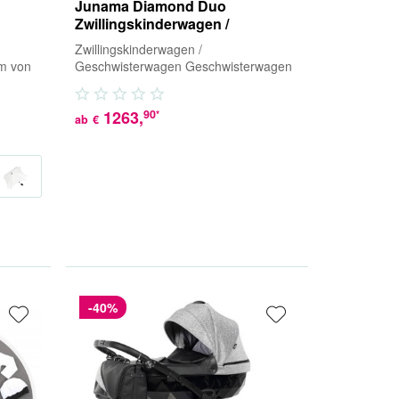
Junama Diamond Duo
Zwillingskinderwagen /
Geschwisterwagen
Zwillingskinderwagen /
rm von
Geschwisterwagen Geschwisterwagen
cm
sind ideal bei Zwillingen oder
Geschwistern mit geringem...
1263
,
90
*
ab
€
-40%