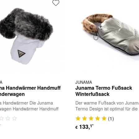
A
JUNAMA
ma Handwärmer Handmuff
Junama Termo Fußsack
inderwagen
Winterfußsack
a Handwärmer Die Junama
Der warme Fußsack von Junam
wagen Handwärmer Handmuff
Termo Design ist optimal für die 
 perfektes Accessoires für warme
Jahreszeit. Ob Wind, Regen ode
(
1
)
n kalten...
Schnee, der...
133
,
1
*
*
€