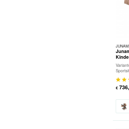
JUNAM
Junam
Kind
Varian
Sports
Sportsi
Adapter
736
€