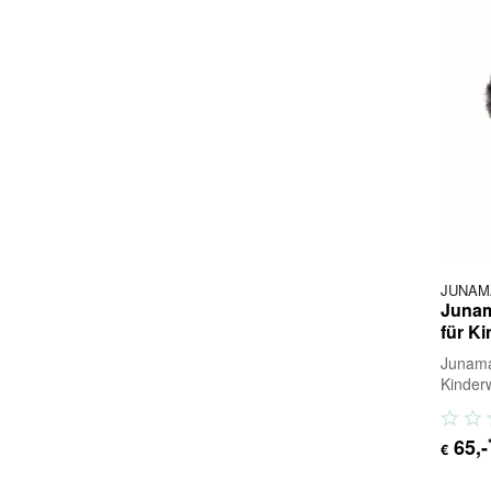
1584,00 €
JUNAM
Juna
für K
Junam
Kinder
ist ein
Hände a
65
,-
€