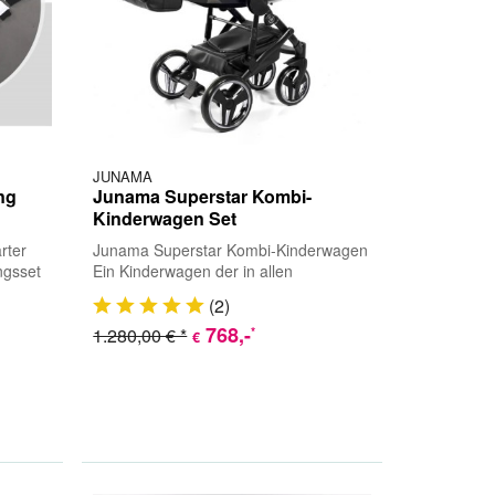
JUNAMA
ng
Junama Superstar Kombi-
Kinderwagen Set
rter
Junama Superstar Kombi-Kinderwagen
ngsset
Ein Kinderwagen der in allen
zur
Kategorien überzeugt. Das exklusive
(
2
)
Design besticht...
768
,-
*
1.280,00 € *
€