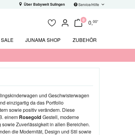
Über Babywelt Sulingen
Service/Hilfe
0
0
,
00
*
SALE
JUNAMA SHOP
ZUBEHÖR
lingskinderwagen und Geschwisterwagen
d einzigartig da das Portfolio
tern sowie positiv verändern. Diese
zB. einem
Rosegold
Gestell, moderne
 sowie Zuverlässigkeit in allen Bereichen.
nden die Modernität, Design und Stil sowie