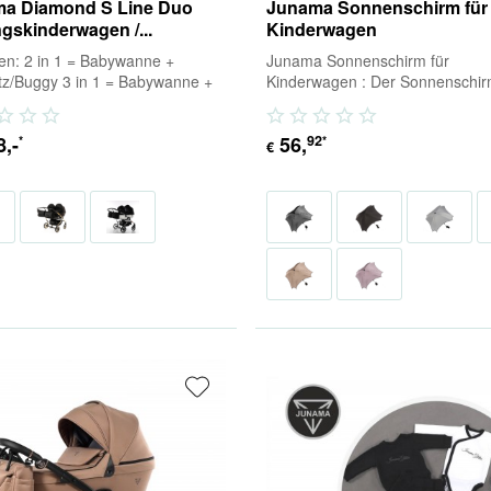
a Diamond S Line Duo
Junama Sonnenschirm für
ngskinderwagen /...
Kinderwagen
ten: 2 in 1 = Babywanne +
Junama Sonnenschirm für
itz/Buggy 3 in 1 = Babywanne +
Kinderwagen​ : Der Sonnenschi
tz/Buggy + Babyschale (inkl.
Junama spendet unter dem 65 
) 4...
großen Schirmteil angenehm...
8
,-
56
,
92
*
*
€