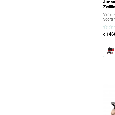
Junam
Zwilli
Varian
Sports
Sportsi
Adapter
146
€