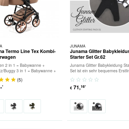
A
JUNAMA
a Termo Line Tex Kombi-
Junama Glitter Babykleidu
erwagen
Starter Set Gr.62
ten 2 in 1 = Babywanne +
Junama Glitter Babykleidung Sta
itz/Buggy 3 in 1 = Babywanne +
Set ist ein sehr bequemes Erstli
tz/Buggy + Babyschale (inkl.
aus reiner Baumwolle. Passend 
(
5
)
) 4 in...
Marke...
,-
71
,
16
*
*
€