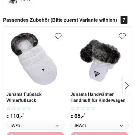
Passendes Zubehör (Bitte zuerst Variante wählen)
7
Junama Fußsack
Junama Handwärmer
Winterfußsack
Handmuff für Kinderwagen
110
,-
65
,-
*
*
€
€