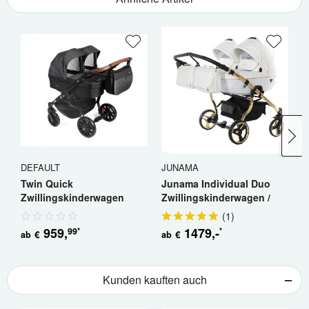
DEFAULT
JUNAMA
J
Twin Quick
Junama Individual Duo
J
Zwillingskinderwagen
Zwillingskinderwagen /
D
Geschwisterwagen
Geschwisterkinderwagen
/.
(
1
)
959
,
1479
,-
99
*
*
€
€
ab
ab
a
Kunden kauften auch