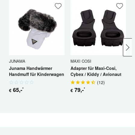
JUNAMA
MAXI COSI
J
Junama Handwärmer
Adapter für Maxi-Cosi,
J
Handmuff für Kinderwagen
Cybex / Kiddy / Avionaut
H
(
12
)
65
,-
79
,-
*
*
€
€
€