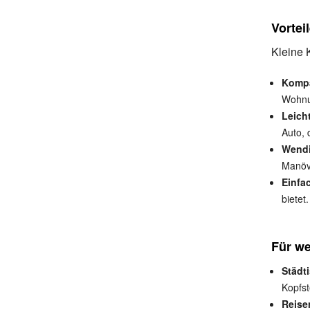
Vortei
Kleine K
Kompa
Wohnu
Leich
Auto, 
Wendi
Manövr
Einfa
bietet.
Für we
Städti
Kopfst
Reise