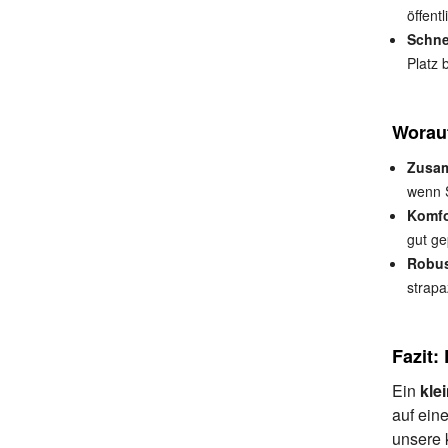
öffent
Schne
Platz 
Worauf
Zusam
wenn S
Komfo
gut ge
Robus
strapa
Fazit:
Ein
kle
auf ein
unsere 