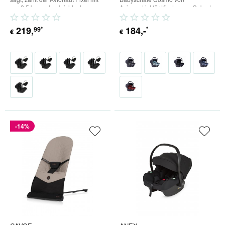
nur 2,5 kg zu den leichtesten
Avionaut ist für Kinder von Geburt
Babyschalen die es...
an bis zu einem Körpergewicht...
219
,
184
,-
99
*
*
€
€
-14%