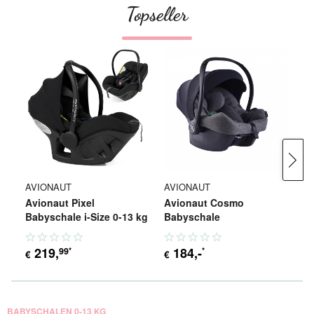
Topseller
AVIONAUT
AVIONAUT
C
Avionaut Pixel
Avionaut Cosmo
C
Babyschale i-Size 0-13 kg
Babyschale
219
,
184
,-
99
*
*
69
€
€
BABYSCHALEN 0-13 KG