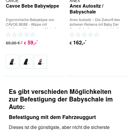
CAVOE
ANEX
Cavoe Bebe Babywippe
Anex Autositz /
Babyschale
Ergonomische Babywippe von
Anex Autositz – Die Zukunft des
CAVOE BEBE - Wippe mit
sicheren Reisens mit Baby Der
wählbarer Vibration und Melodie.
Anex Autositz wurde entwickelt,
CAVOE HOME bietet eine Serie
um Ihrem Baby maximale...
von...
59
,-
162
,-
*
*
69,00 € *
€
€
Es gibt verschieden Möglichkeiten
zur Befestigung der Babyschale im
Auto:
Befestigung mit dem Fahrzeuggurt
Dieses ist die günstigste, aber nicht die sicherste