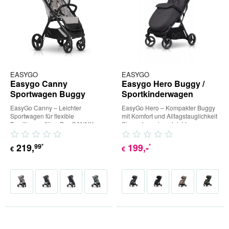
EASYGO
EASYGO
Easygo Canny
Easygo Hero Buggy /
Sportwagen Buggy
Sportkinderwagen
EasyGo Canny – Leichter
EasyGo Hero – Kompakter Buggy
Sportwagen für flexible
mit Komfort und Alltagstauglichkeit
Familienausflüge Der CANNY
Sie suchen einen leichten,
Buggy kombiniert zwei scheinbar...
stylischen Buggy, der...
219
,
199
,-
99
*
*
€
€