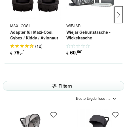
MAXI COSI
WIEJAR
W
Adapter für Maxi-Cosi,
Wiejar Geburtstasche -
Wi
Cybex / Kiddy / Avionaut
Wickeltasche
K
(
12
)
79
,-
60
,
50
*
*
€
€
€
Filtern