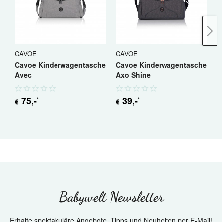
CAVOE
CAVOE
C
Cavoe Kinderwagentasche
Cavoe Kinderwagentasche
C
Avec
Axo Shine
A
75
,-
39
,-
*
*
€
€
€
Babywelt Newsletter
Erhalte spektakuläre Angebote, Tipps und Neuheiten per E-Mail!