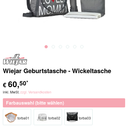
Wiejar Geburtstasche - Wickeltasche
60
,
50
*
€
inkl. MwSt.
zzgl. Versandkosten
Farbauswahl (bitte wählen)
torba01
torba02
torba03