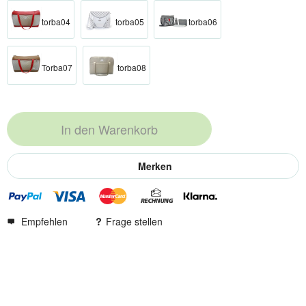
torba04
torba05
torba06
Torba07
torba08
In den
Warenkorb
Merken
Empfehlen
Frage stellen