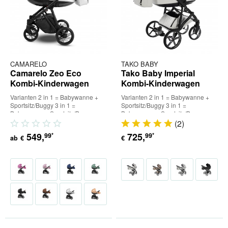
CAMARELO
TAKO BABY
Camarelo Zeo Eco
Tako Baby Imperial
Kombi-Kinderwagen
Kombi-Kinderwagen
Varianten 2 in 1 = Babywanne +
Varianten 2 in 1 = Babywanne +
Sportsitz/Buggy 3 in 1 =
Sportsitz/Buggy 3 in 1 =
Babywanne + Sportsitz/Buggy +
Babywanne + Sportsitz/Buggy +
Babyschale (inkl. Adapter) 4 in...
Babyschale (inkl. Adapter) 4 in...
(
2
)
549
,
725
,
99
99
*
*
ab
€
€