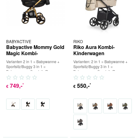
BABYACTIVE
RIKO
Babyactive Mommy Gold
Riko Aura Kombi-
Magic Kombi-
Kinderwagen
Kinderwagen
Varianten 2 in 1 = Babywanne +
Varianten: 2 in 1 = Babywanne +
Sportsitz/Buggy 3 in 1 =
Sportsitz/Buggy 3 in 1 =
Babywanne + Sportsitz/Buggy +
Babywanne + Sportsitz/Buggy +
Babyschale (inkl. Adapter) 4 in...
Babyschale (inkl. Adapter) 4...
749
,-
550
,-
*
*
€
€