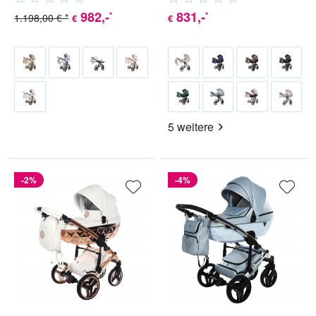
982
,-
831
,-
*
*
1.198,00 € *
€
€
5 weitere
-2%
-4%