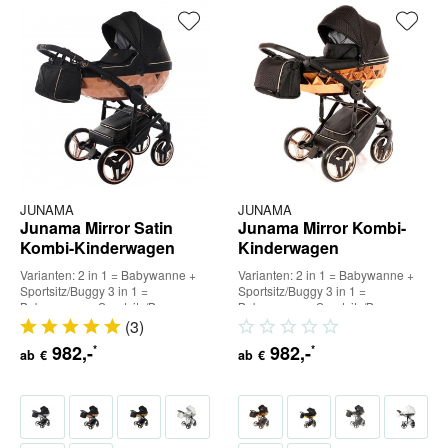
JUNAMA
JUNAMA
Junama Mirror Satin
Junama Mirror Kombi-
Kombi-Kinderwagen
Kinderwagen
Varianten: 2 in 1 = Babywanne +
Varianten: 2 in 1 = Babywanne +
Sportsitz/Buggy 3 in 1 =
Sportsitz/Buggy 3 in 1 =
Babywanne + Sportsitz/Buggy +
Babywanne + Sportsitz/Buggy +
Babyschale (inkl. Adapter) 4...
Babyschale (inkl. Adapter) 4...
(
3
)
982
,-
982
,-
*
*
ab
€
ab
€