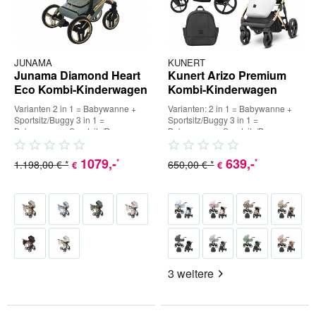
JUNAMA
KUNERT
Junama Diamond Heart
Kunert Arizo Premium
Eco Kombi-Kinderwagen
Kombi-Kinderwagen
Varianten 2 in 1 = Babywanne +
Varianten: 2 in 1 = Babywanne +
Sportsitz/Buggy 3 in 1 =
Sportsitz/Buggy 3 in 1 =
Babywanne + Sportsitz/Buggy +
Babywanne + Sportsitz/Buggy +
Babyschale (inkl. Adapter) 4 in...
Babyschale (inkl. Adapter) 4...
1079
,-
639
,-
*
*
1.198,00 € *
650,00 € *
€
€
3 weitere