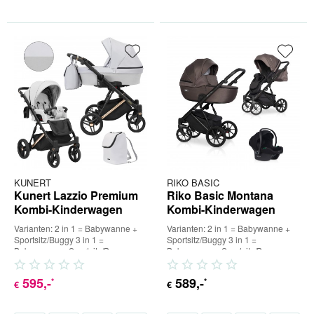
KUNERT
RIKO BASIC
Kunert Lazzio Premium
Riko Basic Montana
Kombi-Kinderwagen
Kombi-Kinderwagen
Varianten: 2 in 1 = Babywanne +
Varianten: 2 in 1 = Babywanne +
Sportsitz/Buggy 3 in 1 =
Sportsitz/Buggy 3 in 1 =
Babywanne + Sportsitz/Buggy +
Babywanne + Sportsitz/Buggy +
Babyschale (inkl. Adapter) 4...
Babyschale (inkl. Adapter) 4...
595
,-
589
,-
*
*
€
€