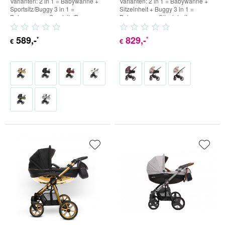
Varianten: 2 in 1 = Babywanne +
Varianten: 2 in 1 = Babywanne +
Sportsitz/Buggy 3 in 1 =
Sitzeinheit + Buggy 3 in 1 =
Babywanne + Sportsitz/Buggy +
Babywanne + Sitzeinheit +
Babyschale (inkl. Adapter) 4...
Buggy + Babyschale (inkl....
589
,-
829
,-
*
*
€
€