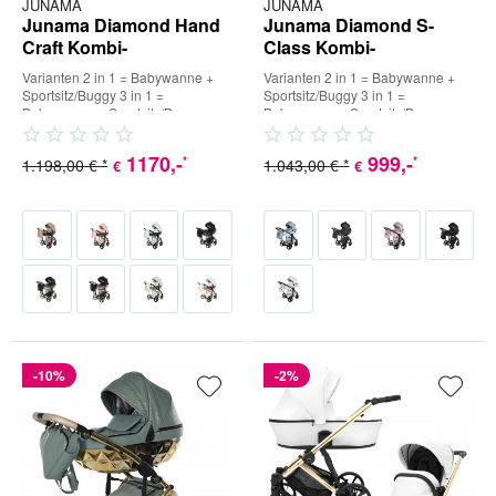
JUNAMA
JUNAMA
Junama Diamond Hand
Junama Diamond S-
Craft Kombi-
Class Kombi-
Kinderwagen
Kinderwagen
Varianten 2 in 1 = Babywanne +
Varianten 2 in 1 = Babywanne +
Sportsitz/Buggy 3 in 1 =
Sportsitz/Buggy 3 in 1 =
Babywanne + Sportsitz/Buggy +
Babywanne + Sportsitz/Buggy +
Babyschale (inkl. Adapter) 4 in...
Babyschale (inkl. Adapter) 4 in...
1170
,-
999
,-
*
*
1.198,00 € *
1.043,00 € *
€
€
-10%
-2%