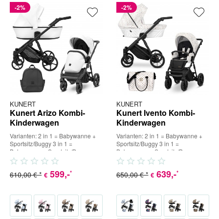
-2%
-2%
KUNERT
KUNERT
Kunert Arizo Kombi-
Kunert Ivento Kombi-
Kinderwagen
Kinderwagen
Varianten: 2 in 1 = Babywanne +
Varianten: 2 in 1 = Babywanne +
Sportsitz/Buggy 3 in 1 =
Sportsitz/Buggy 3 in 1 =
Babywanne + Sportsitz/Buggy +
Babywanne + Sportsitz/Buggy +
Babyschale (inkl. Adapter) 4...
Babyschale (inkl. Adapter) 4...
599
,-
639
,-
*
*
610,00 € *
650,00 € *
€
€