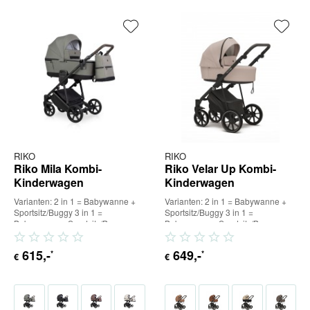
RIKO
RIKO
Riko Mila Kombi-
Riko Velar Up Kombi-
Kinderwagen
Kinderwagen
Varianten: 2 in 1 = Babywanne +
Varianten: 2 in 1 = Babywanne +
Sportsitz/Buggy 3 in 1 =
Sportsitz/Buggy 3 in 1 =
Babywanne + Sportsitz/Buggy +
Babywanne + Sportsitz/Buggy +
Babyschale (inkl. Adapter) 4...
Babyschale (inkl. Adapter) 4...
615
,-
649
,-
*
*
€
€