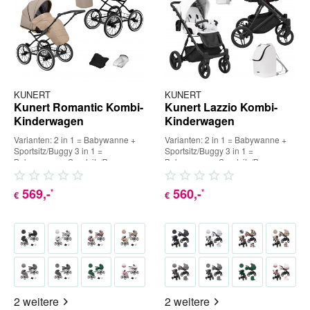
KUNERT
KUNERT
Kunert Romantic Kombi-
Kunert Lazzio Kombi-
Kinderwagen
Kinderwagen
Varianten: 2 in 1 = Babywanne +
Varianten: 2 in 1 = Babywanne +
Sportsitz/Buggy 3 in 1 =
Sportsitz/Buggy 3 in 1 =
Babywanne + Sportsitz/Buggy +
Babywanne + Sportsitz/Buggy +
Babyschale (inkl. Adapter) 4...
Babyschale (inkl. Adapter) 4...
569
,-
560
,-
*
*
€
€
2 weitere
2 weitere