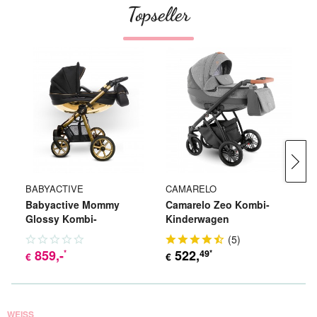
Topseller
BABYACTIVE
CAMARELO
W
Babyactive Mommy
Camarelo Zeo Kombi-
Wi
Glossy Kombi-
Kinderwagen
Ko
Kinderwagen
(
5
)
859
,-
522
,
49
*
*
€
€
€
WEISS