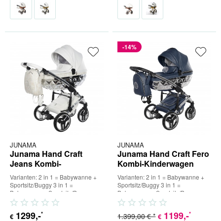
-14%
JUNAMA
JUNAMA
Junama Hand Craft
Junama Hand Craft Fero
Jeans Kombi-
Kombi-Kinderwagen
Kinderwagen
Varianten: 2 in 1 = Babywanne +
Varianten: 2 in 1 = Babywanne +
Sportsitz/Buggy 3 in 1 =
Sportsitz/Buggy 3 in 1 =
Babywanne + Sportsitz/Buggy +
Babywanne + Sportsitz/Buggy +
Babyschale (inkl. Adapter) 4...
Babyschale (inkl. Adapter) 4...
1299
,-
1199
,-
*
*
1.399,00 € *
€
€