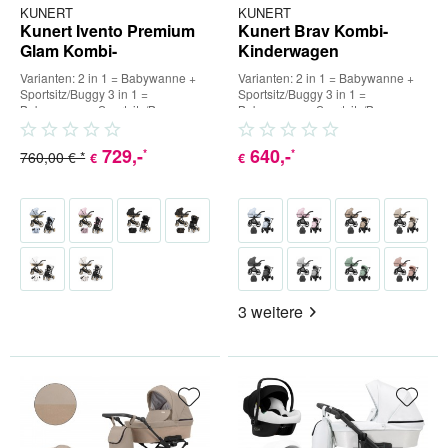
KUNERT
KUNERT
Kunert Ivento Premium
Kunert Brav Kombi-
Glam Kombi-
Kinderwagen
Kinderwagen
Varianten: 2 in 1 = Babywanne +
Varianten: 2 in 1 = Babywanne +
Sportsitz/Buggy 3 in 1 =
Sportsitz/Buggy 3 in 1 =
Babywanne + Sportsitz/Buggy +
Babywanne + Sportsitz/Buggy +
Babyschale (inkl. Adapter) 4...
Babyschale (inkl. Adapter) 4...
729
,-
640
,-
*
*
760,00 € *
€
€
3 weitere