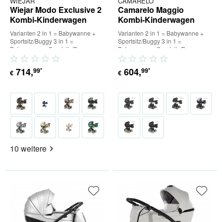
WIEJAR
CAMARELO
Wiejar Modo Exclusive 2
Camarelo Maggio
Kombi-Kinderwagen
Kombi-Kinderwagen
Varianten 2 in 1 = Babywanne +
Varianten 2 in 1 = Babywanne +
Sportsitz/Buggy 3 in 1 =
Sportsitz/Buggy 3 in 1 =
Babywanne + Sportsitz/Buggy +
Babywanne + Sportsitz/Buggy +
Babyschale (inkl. Adapter) 4 in...
Babyschale (inkl. Adapter) 4 in...
714
,
604
,
99
99
*
*
€
€
10 weitere