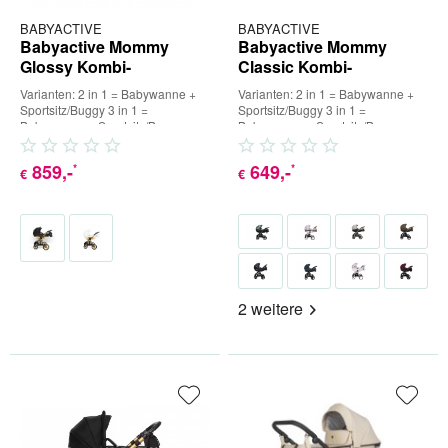
BABYACTIVE
BABYACTIVE
Babyactive Mommy
Babyactive Mommy
Glossy Kombi-
Classic Kombi-
Kinderwagen
Kinderwagen
Varianten: 2 in 1 = Babywanne +
Varianten: 2 in 1 = Babywanne +
Sportsitz/Buggy 3 in 1 =
Sportsitz/Buggy 3 in 1 =
Babywanne + Sportsitz/Buggy +
Babywanne + Sportsitz/Buggy +
Babyschale (inkl. Adapter) 4...
Babyschale (inkl. Adapter) 4...
859
,-
649
,-
*
*
€
€
2 weitere