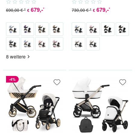
Babyschale (inkl. Adapter) 4...
Babyschale (inkl. Adapter) 4...
679
,-
679
,-
*
*
690,00 € *
730,00 € *
€
€
8 weitere
-4%