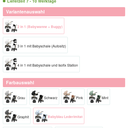
Lieferzeit 7 - 10 Werktage
Variantenauswahl
2 in 1 (Babywanne + Buggy)
3 in 1 mit Babyschale (Autositz)
4 in 1 mit Babyschale und Isofix Station
Farbauswahl
Grau
Schwarz
Pink
Mint
Babyblau Lederimitat
Graphit