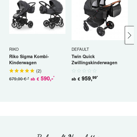
RIKO
DEFAULT
R
Riko Sigma Kombi-
Twin Quick
R
Kinderwagen
Zwillingskinderwagen
K
Geschwisterwagen
(
2
)
590
,-
959
,
99
*
*
679,00 € *
5
€
€
ab
ab