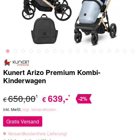
Kunert Arizo Premium Kombi-
Kinderwagen
650,00
639
,-
*
*
€
€
-2%
inkl. MwSt.
zzgl. Versandkosten
Gratis Versand
Versandkostenfreie Lieferung!