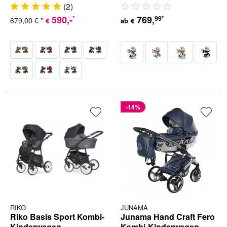
Babyschale (inkl. Adapter) 4...
Babyschale (inkl. Adapter) 4 in...
(
2
)
590
,-
769
,
99
*
*
679,00 € *
€
ab
€
-14%
RIKO
JUNAMA
Riko Basis Sport Kombi-
Junama Hand Craft Fero
Kinderwagen
Kombi-Kinderwagen