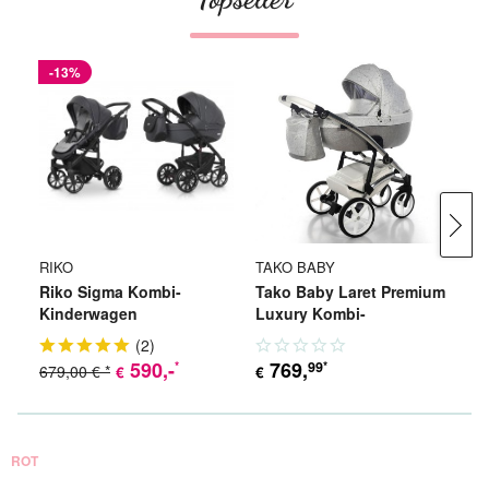
-13%
RIKO
TAKO BABY
RI
Riko Sigma Kombi-
Tako Baby Laret Premium
Ri
Kinderwagen
Luxury Kombi-
K
Kinderwagen
(
2
)
590
,-
769
,
99
*
*
679,00 € *
€
€
€
ROT