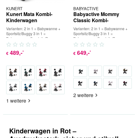
KUNERT
BABYACTIVE
Kunert Mata Kombi-
Babyactive Mommy
Kinderwagen
Classic Kombi-
Kinderwagen
Varianten: 2 in 1 = Babywanne +
Varianten: 2 in 1 = Babywanne +
Sportsitz/Buggy 3 in 1 =
Sportsitz/Buggy 3 in 1 =
Babywanne + Sportsitz/Buggy +
Babywanne + Sportsitz/Buggy +
Babyschale (inkl. Adapter) 4...
Babyschale (inkl. Adapter) 4...
489
,-
649
,-
*
*
€
€
2 weitere
1 weitere
Kinderwagen in Rot –