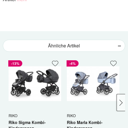
Ähnliche Artikel
-13%
-4%
RIKO
RIKO
C
Riko Sigma Kombi-
Riko Marla Kombi-
C
Kinderwagen
Kinderwagen
K