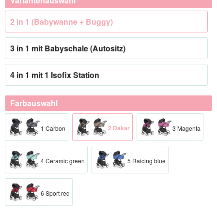
Variantenauswahl
2 in 1 (Babywanne + Buggy)
3 in 1 mit Babyschale (Autositz)
4 in 1 mit 1 Isofix Station
Farbauswahl
2 Dakar
1 Carbon
3 Magenta
4 Ceramic green
5 Raicing blue
6 Sport red