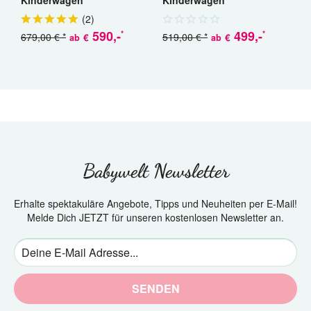
(
2
)
590
,-
499
,-
*
*
679,00 € *
519,00 € *
€
€
ab
ab
a
Babywelt Newsletter
Erhalte spektakuläre Angebote, Tipps und Neuheiten per E-Mail!
Melde Dich JETZT für unseren kostenlosen Newsletter an.
SENDEN