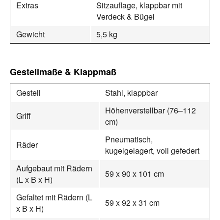
Extras
Sitzauflage, klappbar mit
Verdeck & Bügel
Gewicht
5,5 kg
Gestellmaße & Klappmaß
Gestell
Stahl, klappbar
Höhenverstellbar (76–112
Griff
cm)
Pneumatisch,
Räder
kugelgelagert, voll gefedert
Aufgebaut mit Rädern
59 x 90 x 101 cm
(L x B x H)
Gefaltet mit Rädern (L
59 x 92 x 31 cm
x B x H)