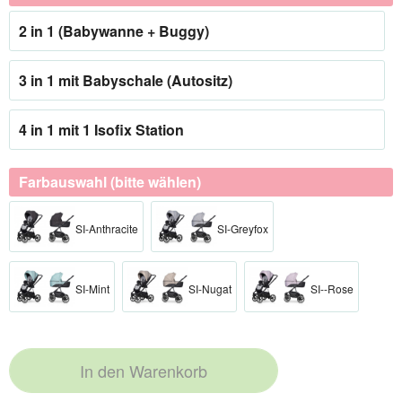
2 in 1 (Babywanne + Buggy)
3 in 1 mit Babyschale (Autositz)
4 in 1 mit 1 Isofix Station
Farbauswahl (bitte wählen)
SI-Anthracite
SI-Greyfox
SI-Mint
SI-Nugat
SI--Rose
In den
Warenkorb