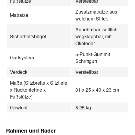
Fußstütze
Verstellbar
Zusatzmatratze aus
Matratze
weichem Strick
Abnehmbar, seitlich
Sicherheitsbügel
wegklappbar, mit
Ökoleder
5-Punkt-Gurt mit
Gurtsystem
Schrittgurt
Verdeck
Verstellbar
Maße (Sitzbreite x Sitztiefe
x Rückenlehne x
31 x 25 x 49 x 23 cm
Fußstütze)
Gewicht
5,25 kg
Rahmen und Räder