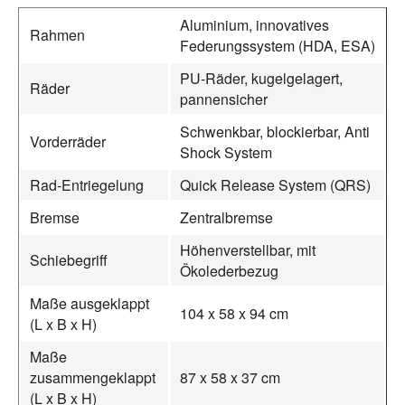
Aluminium, innovatives
Rahmen
Federungssystem (HDA, ESA)
PU-Räder, kugelgelagert,
Räder
pannensicher
Schwenkbar, blockierbar, Anti
Vorderräder
Shock System
Rad-Entriegelung
Quick Release System (QRS)
Bremse
Zentralbremse
Höhenverstellbar, mit
Schiebegriff
Ökolederbezug
Maße ausgeklappt
104 x 58 x 94 cm
(L x B x H)
Maße
zusammengeklappt
87 x 58 x 37 cm
(L x B x H)