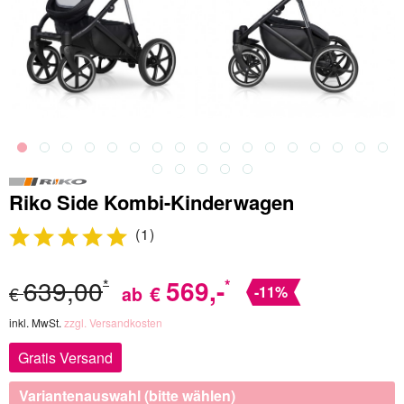
Riko Side Kombi-Kinderwagen
(
1
)
639,00
569
,-
*
*
€
€
ab
-11%
inkl. MwSt.
zzgl. Versandkosten
Gratis Versand
Variantenauswahl (bitte wählen)