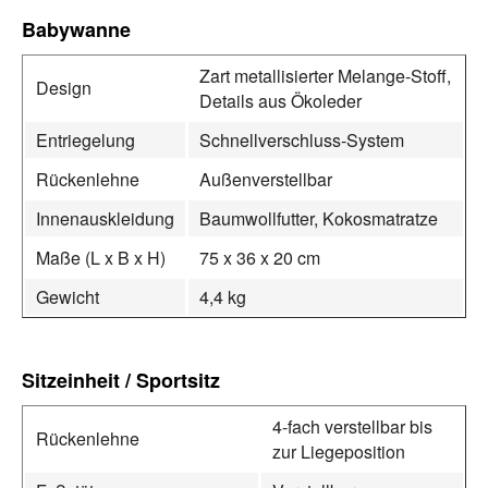
Babywanne
Zart metallisierter Melange-Stoff,
Design
Details aus Ökoleder
Entriegelung
Schnellverschluss-System
Rückenlehne
Außenverstellbar
Innenauskleidung
Baumwollfutter, Kokosmatratze
Maße (L x B x H)
75 x 36 x 20 cm
Gewicht
4,4 kg
Sitzeinheit / Sportsitz
4-fach verstellbar bis
Rückenlehne
zur Liegeposition