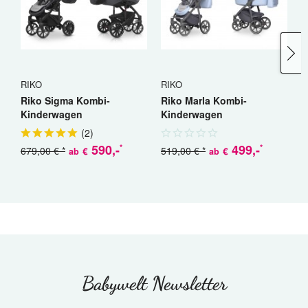
RIKO
RIKO
C
Riko Sigma Kombi-
Riko Marla Kombi-
C
Kinderwagen
Kinderwagen
K
(
2
)
590
,-
499
,-
*
*
679,00 € *
519,00 € *
€
€
ab
ab
a
Babywelt Newsletter