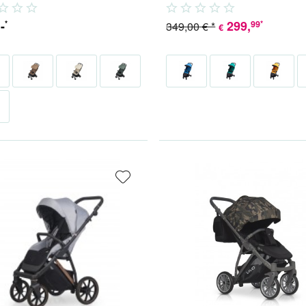
Bewegung...
,-
299
,
99
*
*
349,00 € *
€