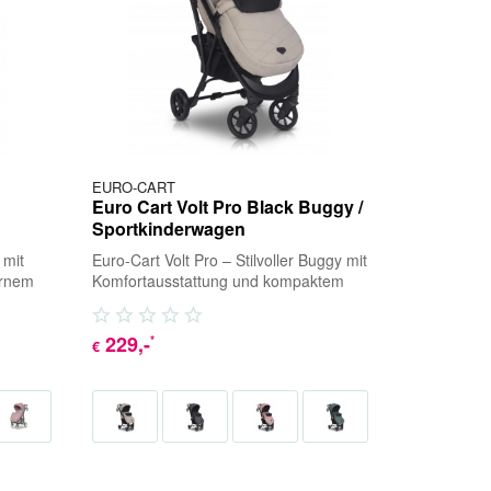
EURO-CART
Euro Cart Volt Pro Black Buggy /
Sportkinderwagen
 mit
Euro-Cart Volt Pro – Stilvoller Buggy mit
ernem
Komfortausstattung und kompaktem
 Cart
Faltmaß Entdecken Sie den Euro Cart
Volt...
229
,-
*
€