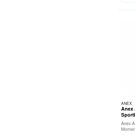
ANEX
Anex 
Sport
Anex A
Moment
– der p