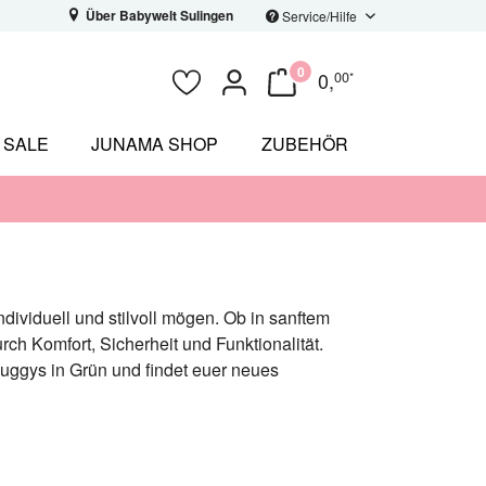
Über Babywelt Sulingen
Service/Hilfe
0
0
,
00
*
SALE
JUNAMA SHOP
ZUBEHÖR
ndividuell und stilvoll mögen. Ob in sanftem
h Komfort, Sicherheit und Funktionalität.
Buggys in Grün und findet euer neues