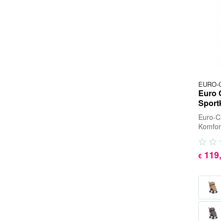
EURO-
Euro 
Sport
Euro-C
Komfort
Entdec
Ihrem..
119
€