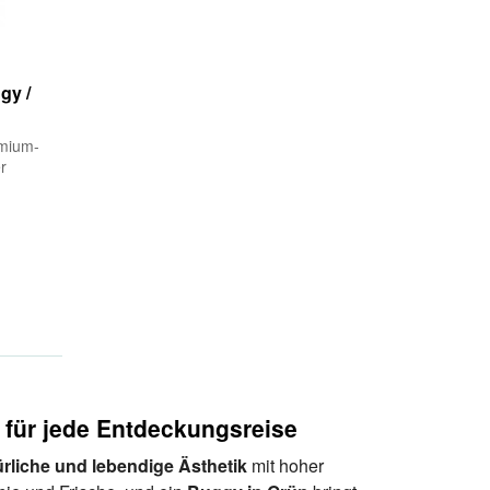
gy /
mium-
r
 für jede Entdeckungsreise
ürliche und lebendige Ästhetik
mit hoher