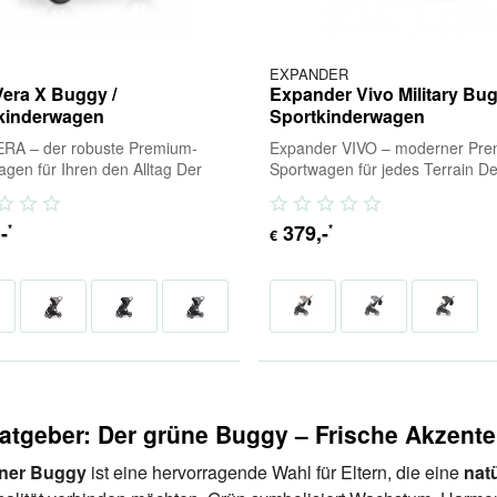
EXPANDER
Vera X Buggy /
Expander Vivo Military Bug
kinderwagen
Sportkinderwagen
ERA – der robuste Premium-
Expander VIVO – moderner Pre
gen für Ihren den Alltag Der
Sportwagen für jedes Terrain De
ERA ist ein besonders
Expander VIVO Military ist ein
abler und...
hochwertiger...
,-
379
,-
*
*
€
atgeber: Der grüne Buggy – Frische Akzente
ner Buggy
ist eine hervorragende Wahl für Eltern, die eine
nat