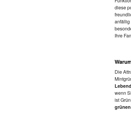
Funktio
diese po
freundl
anfälli
besonde
Ihre Fam
Warum 
Die Attr
Mintgrü
Lebendi
wenn Si
ist Grün
grünen