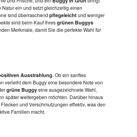
nie und Frische, und ein
Buggy in Grün
bringt
 Natur ein und setzt gleichzeitig einen
töne sind überraschend
pflegeleicht
und weniger
pekte sind beim Kauf Ihres
grünen Buggys
nden Merkmale, damit Sie die perfekte Wahl für
 positiven Ausstrahlung
. Ob ein sanftes
nton verleiht dem Buggy eine besondere Note von
der
grüne Buggy
eine ausgezeichnete Wahl,
 ihn später weitergeben möchten. Darüber hinaus
ne Flecken und Verschmutzungen effektiv, was den
ktive Familien macht.