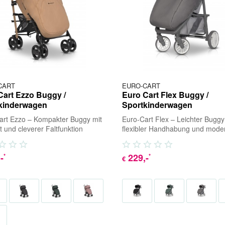
CART
EURO-CART
Cart Ezzo Buggy /
Euro Cart Flex Buggy /
kinderwagen
Sportkinderwagen
art Ezzo – Kompakter Buggy mit
Euro-Cart Flex – Leichter Buggy
 und cleverer Faltfunktion
flexibler Handhabung und mod
ken Sie die Welt gemeinsam mit
Design Entdecken Sie den Euro
.
Flex, Ihren...
,-
229
,-
*
*
€