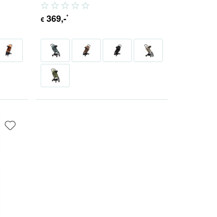
echter...
369
,-
*
€