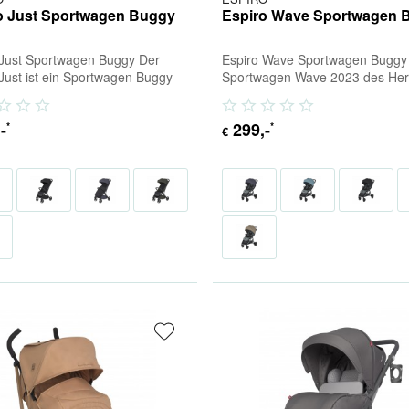
o Just Sportwagen Buggy
Espiro Wave Sportwagen 
 Just Sportwagen Buggy Der
Espiro Wave Sportwagen Buggy
 Just ist ein Sportwagen Buggy
Sportwagen Wave 2023 des Hers
er Alterskategorie von 0+. Daher
Espiro ist seit Jahren ein Dauer
.
Schon...
,-
299
,-
*
*
€