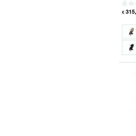
Der...
315
€