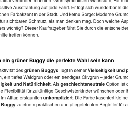
nalität verbinden möchten. Grün symbolisiert Wachstum, Harmo
sitive Ausstrahlung auf jede Fahrt. Er fügt sich wunderbar in die
ichen Farbakzent in der Stadt. Und keine Sorge: Moderne Grün
g für sichtbaren Schmutz, als man denken mag. Doch welche As
rs wichtig? Dieser Kaufratgeber führt Sie durch die entscheide
ilie treffen können.
ein grüner Buggy die perfekte Wahl sein kann
aktivität des
grünen Buggys
liegt in seiner
Vielseitigkeit und
n, ein tiefes Waldgrün oder ein trendiges Olivgrün – jeder Grü
gkeit und Natürlichkeit
. Als
geschlechtsneutrale
Option ist 
e Flexibilität für zukünftige Geschwisterkinder wünschen oder
 im Alltag erstaunlich
unkompliziert
. Die Farbe kaschiert klei
 Buggy
zu einem praktischen und pflegeleichten Begleiter für a