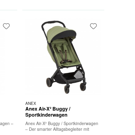
ANEX
Anex Air-X² Buggy /
Sportkinderwagen
wagen –
Anex Air-X² Buggy / Sportkinderwagen
– Der smarter Alltagsbegleiter mit
mer in
Premiumkomfort Der Anex Air-X² ist ein