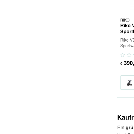
RIKO
Riko 
Sport
Riko V
Sportwa
Riko V
komfort
390
€
Kaufr
Ein
grü