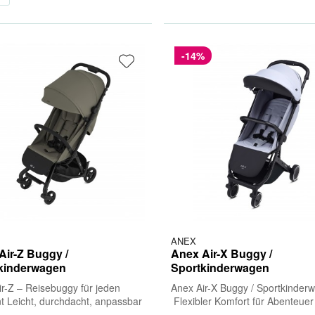
-14%
ANEX
Air-Z Buggy /
Anex Air-X Buggy /
kinderwagen
Sportkinderwagen
ir-Z – Reisebuggy für jeden
Anex Air-X Buggy / Sportkinder
 Leicht, durchdacht, anpassbar
Flexibler Komfort für Abenteuer
erfekte Begleiter für unterwegs.
- Niemals langsamer werden, im