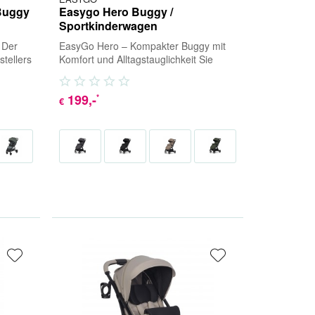
Buggy
Easygo Hero Buggy /
Sportkinderwagen
 Der
EasyGo Hero – Kompakter Buggy mit
tellers
Komfort und Alltagstauglichkeit Sie
brenner.
suchen einen leichten, stylischen
Buggy, der...
199
,-
*
€