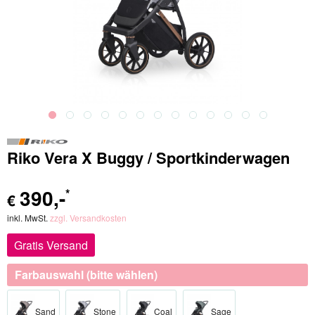
Riko Vera X Buggy / Sportkinderwagen
390
,-
*
€
inkl. MwSt.
zzgl. Versandkosten
Gratis Versand
Farbauswahl (bitte wählen)
Sand
Stone
Coal
Sage