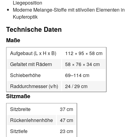
Liegeposition
Moderne Melange-Stoffe mit stilvollen Elementen in
Kupferoptik
Technische Daten
Maße
Aufgebaut (L x H x B)
112 × 95 × 58 cm
Gefaltet mit Rädern
58 × 76 × 34 cm
Schieberhöhe
69–114 cm
Raddurchmesser (v/h)
24 / 29 cm
Sitzmaße
Sitzbreite
37 cm
Rückenlehnenhöhe
47 cm
Sitztiefe
23 cm