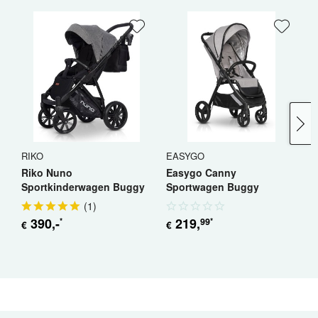
RIKO
EASYGO
E
Riko Nuno
Easygo Canny
E
Sportkinderwagen Buggy
Sportwagen Buggy
B
Jogger
(
1
)
390
,-
219
,
99
*
*
€
€
€