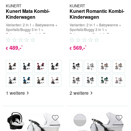
KUNERT
KUNERT
Kunert Mata Kombi-
Kunert Romantic Kombi-
Kinderwagen
Kinderwagen
Varianten: 2 in 1 = Babywanne +
Varianten: 2 in 1 = Babywanne +
Sportsitz/Buggy 3 in 1 =
Sportsitz/Buggy 3 in 1 =
Babywanne + Sportsitz/Buggy +
Babywanne + Sportsitz/Buggy +
Babyschale (inkl. Adapter) 4...
Babyschale (inkl. Adapter) 4...
489
,-
569
,-
*
*
€
€
1 weitere
2 weitere