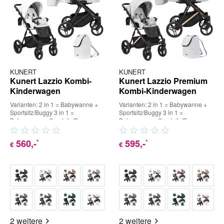
KUNERT
KUNERT
Kunert Lazzio Kombi-
Kunert Lazzio Premium
Kinderwagen
Kombi-Kinderwagen
Varianten: 2 in 1 = Babywanne +
Varianten: 2 in 1 = Babywanne +
Sportsitz/Buggy 3 in 1 =
Sportsitz/Buggy 3 in 1 =
Babywanne + Sportsitz/Buggy +
Babywanne + Sportsitz/Buggy +
Babyschale (inkl. Adapter) 4...
Babyschale (inkl. Adapter) 4...
560
,-
595
,-
*
*
€
€
2 weitere
2 weitere