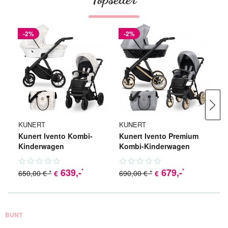
-2%
-2%
KUNERT
KUNERT
K
Kunert Ivento Kombi-
Kunert Ivento Premium
Ku
Kinderwagen
Kombi-Kinderwagen
K
639
,-
679
,-
*
*
650,00 € *
690,00 € *
€
€
€
BUNT