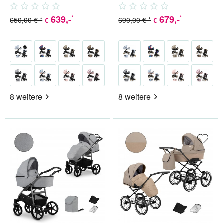
Babyschale (inkl. Adapter) 4...
Babyschale (inkl. Adapter) 4...
639
,-
679
,-
*
*
650,00 € *
690,00 € *
€
€
8 weitere
8 weitere