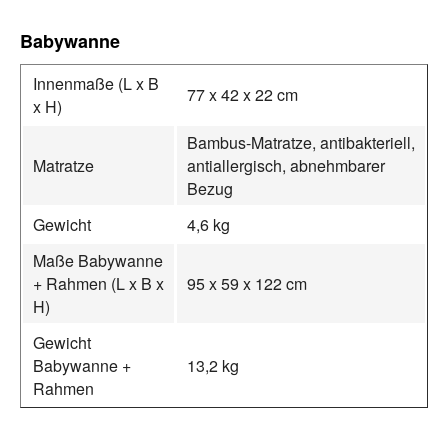
Babywanne
Innenmaße (L x B
77 x 42 x 22 cm
x H)
Bambus-Matratze, antibakteriell,
Matratze
antiallergisch, abnehmbarer
Bezug
Gewicht
4,6 kg
Maße Babywanne
+ Rahmen (L x B x
95 x 59 x 122 cm
H)
Gewicht
Babywanne +
13,2 kg
Rahmen