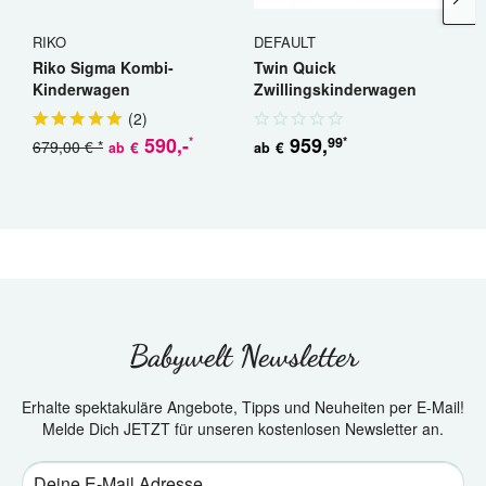
RIKO
DEFAULT
R
Riko Sigma Kombi-
Twin Quick
R
Kinderwagen
Zwillingskinderwagen
K
Geschwisterwagen
(
2
)
590
,-
959
,
99
*
*
679,00 € *
5
€
€
ab
ab
Babywelt Newsletter
Erhalte spektakuläre Angebote, Tipps und Neuheiten per E-Mail!
Melde Dich JETZT für unseren kostenlosen Newsletter an.