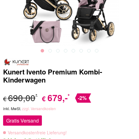
Kunert Ivento Premium Kombi-
Kinderwagen
690,00
679
,-
*
*
€
€
-2%
inkl. MwSt.
zzgl. Versandkosten
Gratis Versand
Versandkostenfreie Lieferung!