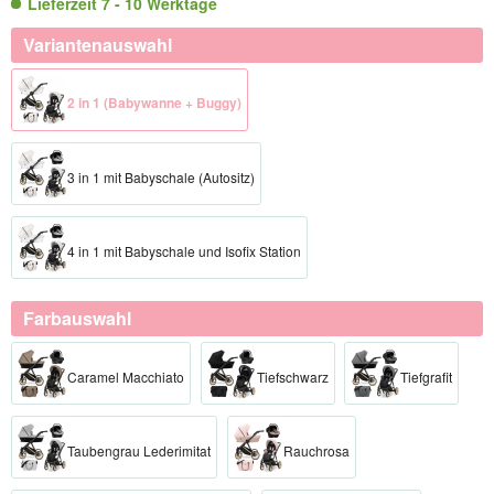
Lieferzeit 7 - 10 Werktage
Variantenauswahl
2 in 1 (Babywanne + Buggy)
3 in 1 mit Babyschale (Autositz)
4 in 1 mit Babyschale und Isofix Station
Farbauswahl
Caramel Macchiato
Tiefschwarz
Tiefgrafit
Taubengrau Lederimitat
Rauchrosa