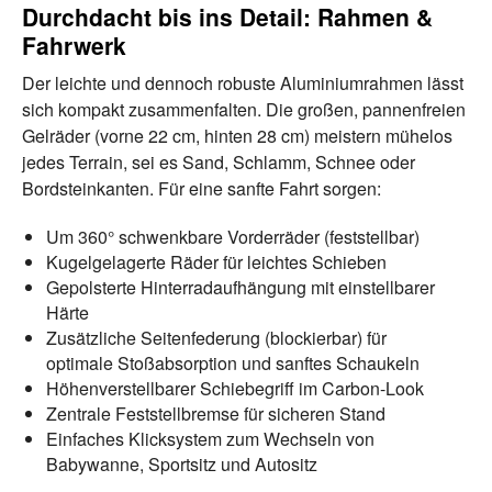
Durchdacht bis ins Detail: Rahmen &
Fahrwerk
Der leichte und dennoch robuste Aluminiumrahmen lässt
sich kompakt zusammenfalten. Die großen, pannenfreien
Gelräder (vorne 22 cm, hinten 28 cm) meistern mühelos
jedes Terrain, sei es Sand, Schlamm, Schnee oder
Bordsteinkanten. Für eine sanfte Fahrt sorgen:
Um 360° schwenkbare Vorderräder (feststellbar)
Kugelgelagerte Räder für leichtes Schieben
Gepolsterte Hinterradaufhängung mit einstellbarer
Härte
Zusätzliche Seitenfederung (blockierbar) für
optimale Stoßabsorption und sanftes Schaukeln
Höhenverstellbarer Schiebegriff im Carbon-Look
Zentrale Feststellbremse für sicheren Stand
Einfaches Klicksystem zum Wechseln von
Babywanne, Sportsitz und Autositz