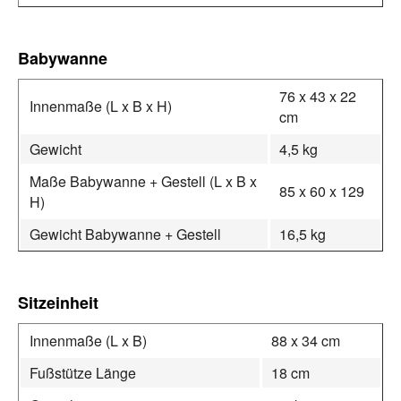
Babywanne
76 x 43 x 22
Innenmaße (L x B x H)
cm
Gewicht
4,5 kg
Maße Babywanne + Gestell (L x B x
85 x 60 x 129
H)
Gewicht Babywanne + Gestell
16,5 kg
Sitzeinheit
Innenmaße (L x B)
88 x 34 cm
Fußstütze Länge
18 cm