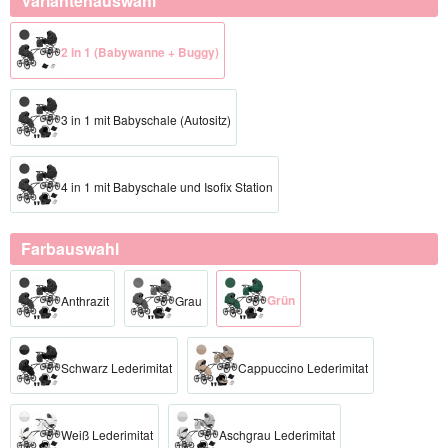
Variantenauswahl
2 in 1 (Babywanne + Buggy)
3 in 1 mit Babyschale (Autositz)
4 in 1 mit Babyschale und Isofix Station
Farbauswahl
Grün
Anthrazit
Grau
Schwarz Lederimitat
Cappuccino Lederimitat
Weiß Lederimitat
Aschgrau Lederimitat