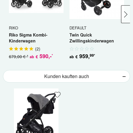
RIKO
DEFAULT
R
Riko Sigma Kombi-
Twin Quick
R
Kinderwagen
Zwillingskinderwagen
K
Geschwisterwagen
(
2
)
590
,-
959
,
99
*
*
679,00 € *
5
€
€
ab
ab
Kunden kauften auch