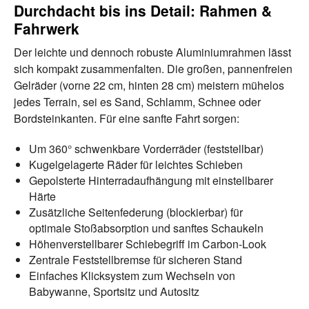
Durchdacht bis ins Detail: Rahmen &
Fahrwerk
Der leichte und dennoch robuste Aluminiumrahmen lässt
sich kompakt zusammenfalten. Die großen, pannenfreien
Gelräder (vorne 22 cm, hinten 28 cm) meistern mühelos
jedes Terrain, sei es Sand, Schlamm, Schnee oder
Bordsteinkanten. Für eine sanfte Fahrt sorgen:
Um 360° schwenkbare Vorderräder (feststellbar)
Kugelgelagerte Räder für leichtes Schieben
Gepolsterte Hinterradaufhängung mit einstellbarer
Härte
Zusätzliche Seitenfederung (blockierbar) für
optimale Stoßabsorption und sanftes Schaukeln
Höhenverstellbarer Schiebegriff im Carbon-Look
Zentrale Feststellbremse für sicheren Stand
Einfaches Klicksystem zum Wechseln von
Babywanne, Sportsitz und Autositz