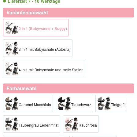
Lieferzeit 7 - 10 Werktage
Variantenauswahl
2 in 1 (Babywanne + Buggy)
3 in 1 mit Babyschale (Autositz)
4 in 1 mit Babyschale und Isofix Station
Farbauswahl
Caramel Macchiato
Tiefschwarz
Tiefgrafit
Taubengrau Lederimitat
Rauchrosa