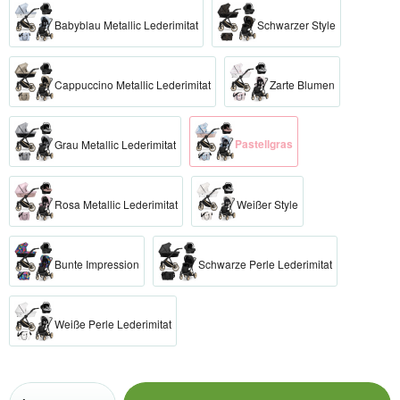
Babyblau Metallic Lederimitat
Schwarzer Style
Cappuccino Metallic Lederimitat
Zarte Blumen
Pastellgras
Grau Metallic Lederimitat
Rosa Metallic Lederimitat
Weißer Style
Bunte Impression
Schwarze Perle Lederimitat
Weiße Perle Lederimitat