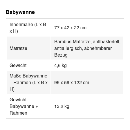
Babywanne
Innenmaße (L x B
77 x 42 x 22 cm
x H)
Bambus-Matratze, antibakteriell,
Matratze
antiallergisch, abnehmbarer
Bezug
Gewicht
4,6 kg
Maße Babywanne
+ Rahmen (L x B x
95 x 59 x 122 cm
H)
Gewicht
Babywanne +
13,2 kg
Rahmen