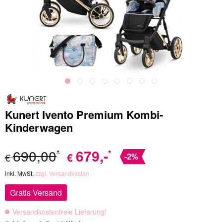
Kunert Ivento Premium Kombi-
Kinderwagen
690,00
679
,-
*
*
€
€
-2%
inkl. MwSt.
zzgl. Versandkosten
Gratis Versand
Versandkostenfreie Lieferung!