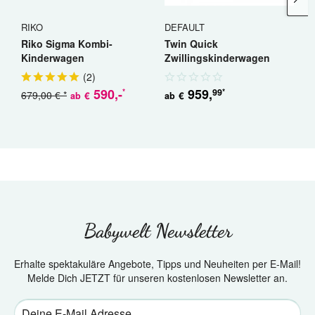
RIKO
DEFAULT
R
Riko Sigma Kombi-
Twin Quick
R
Kinderwagen
Zwillingskinderwagen
K
Geschwisterwagen
(
2
)
590
,-
959
,
99
*
*
679,00 € *
5
€
€
ab
ab
Babywelt Newsletter
Erhalte spektakuläre Angebote, Tipps und Neuheiten per E-Mail!
Melde Dich JETZT für unseren kostenlosen Newsletter an.