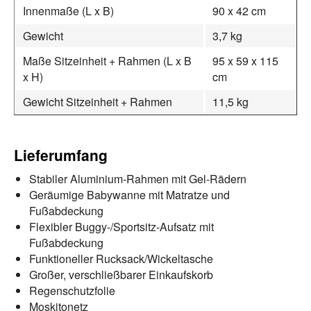
Innenmaße (L x B)
90 x 42 cm
Gewicht
3,7 kg
Maße Sitzeinheit + Rahmen (L x B
95 x 59 x 115
x H)
cm
Gewicht Sitzeinheit + Rahmen
11,5 kg
Lieferumfang
Stabiler Aluminium-Rahmen mit Gel-Rädern
Geräumige Babywanne mit Matratze und
Fußabdeckung
Flexibler Buggy-/Sportsitz-Aufsatz mit
Fußabdeckung
Funktioneller Rucksack/Wickeltasche
Großer, verschließbarer Einkaufskorb
Regenschutzfolie
Moskitonetz