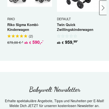
RIKO
DEFAULT
R
Riko Sigma Kombi-
Twin Quick
R
Kinderwagen
Zwillingskinderwagen
K
Geschwisterwagen
(
2
)
590
,-
959
,
99
*
*
679,00 € *
5
€
€
ab
ab
Babywelt Newsletter
Erhalte spektakuläre Angebote, Tipps und Neuheiten per E-Mail!
Melde Dich JETZT für unseren kostenlosen Newsletter an.