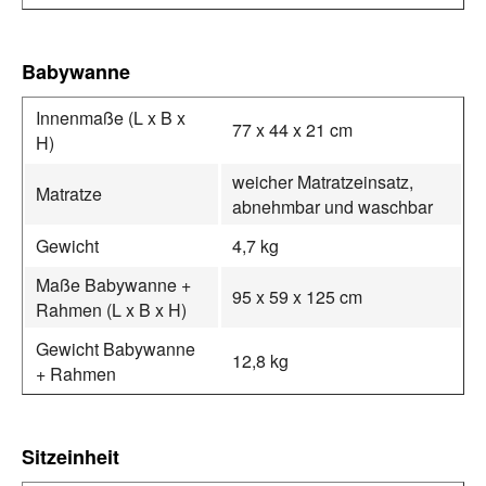
Babywanne
Innenmaße (L x B x
77 x 44 x 21 cm
H)
weicher Matratzeinsatz,
Matratze
abnehmbar und waschbar
Gewicht
4,7 kg
Maße Babywanne +
95 x 59 x 125 cm
Rahmen (L x B x H)
Gewicht Babywanne
12,8 kg
+ Rahmen
Sitzeinheit