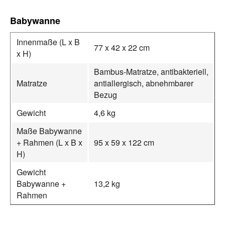
Babywanne
Innenmaße (L x B
77 x 42 x 22 cm
x H)
Bambus-Matratze, antibakteriell,
Matratze
antiallergisch, abnehmbarer
Bezug
Gewicht
4,6 kg
Maße Babywanne
+ Rahmen (L x B x
95 x 59 x 122 cm
H)
Gewicht
Babywanne +
13,2 kg
Rahmen