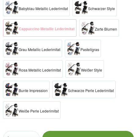
Babyblau Metallic Lederimitat
Schwarzer Style
Cappuccino Metallic Lederimitat
Zarte Blumen
Grau Metallic Lederimitat
Pastellgras
Rosa Metallic Lederimitat
Weißer Style
Bunte Impression
Schwarze Perle Lederimitat
Weiße Perle Lederimitat