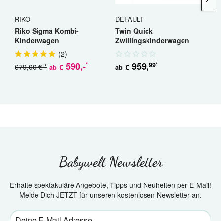
RIKO
DEFAULT
R
Riko Sigma Kombi-
Twin Quick
R
Kinderwagen
Zwillingskinderwagen
K
Geschwisterwagen
(
2
)
590
,-
959
,
99
*
*
679,00 € *
5
€
€
ab
ab
Babywelt Newsletter
Erhalte spektakuläre Angebote, Tipps und Neuheiten per E-Mail!
Melde Dich JETZT für unseren kostenlosen Newsletter an.