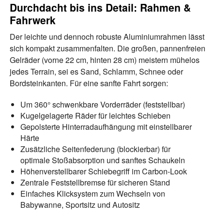
Durchdacht bis ins Detail: Rahmen &
Fahrwerk
Der leichte und dennoch robuste Aluminiumrahmen lässt
sich kompakt zusammenfalten. Die großen, pannenfreien
Gelräder (vorne 22 cm, hinten 28 cm) meistern mühelos
jedes Terrain, sei es Sand, Schlamm, Schnee oder
Bordsteinkanten. Für eine sanfte Fahrt sorgen:
Um 360° schwenkbare Vorderräder (feststellbar)
Kugelgelagerte Räder für leichtes Schieben
Gepolsterte Hinterradaufhängung mit einstellbarer
Härte
Zusätzliche Seitenfederung (blockierbar) für
optimale Stoßabsorption und sanftes Schaukeln
Höhenverstellbarer Schiebegriff im Carbon-Look
Zentrale Feststellbremse für sicheren Stand
Einfaches Klicksystem zum Wechseln von
Babywanne, Sportsitz und Autositz