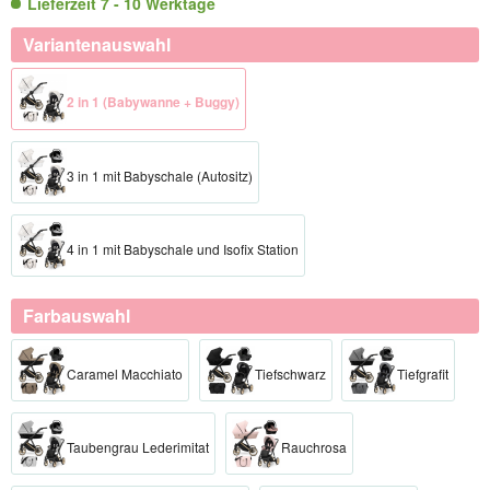
Lieferzeit 7 - 10 Werktage
Variantenauswahl
2 in 1 (Babywanne + Buggy)
3 in 1 mit Babyschale (Autositz)
4 in 1 mit Babyschale und Isofix Station
Farbauswahl
Caramel Macchiato
Tiefschwarz
Tiefgrafit
Taubengrau Lederimitat
Rauchrosa