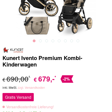
Kunert Ivento Premium Kombi-
Kinderwagen
690,00
679
,-
*
*
€
€
-2%
inkl. MwSt.
zzgl. Versandkosten
Gratis Versand
Versandkostenfreie Lieferung!