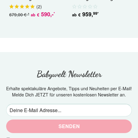
Geschwisterwagen
(
2
)
590
,-
959
,
99
*
*
679,00 € *
5
€
€
ab
ab
Babywelt Newsletter
Erhalte spektakuläre Angebote, Tipps und Neuheiten per E-Mail!
Melde Dich JETZT für unseren kostenlosen Newsletter an.
SENDEN