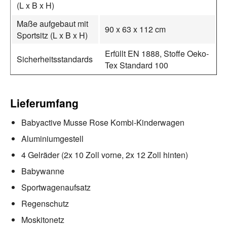
(L x B x H)
Maße aufgebaut mit
90 x 63 x 112 cm
Sportsitz (L x B x H)
Erfüllt EN 1888, Stoffe Oeko-
Sicherheitsstandards
Tex Standard 100
Lieferumfang
Babyactive Musse Rose Kombi-Kinderwagen
Aluminiumgestell
4 Gelräder (2x 10 Zoll vorne, 2x 12 Zoll hinten)
Babywanne
Sportwagenaufsatz
Regenschutz
Moskitonetz