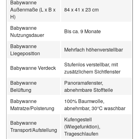
Babywanne
Außenmaße (L x B x
84 x 41 x 23 cm
H)
Babywanne
Bis ca. 9 Monate
Nutzungsdauer
Babywanne
Mehrfach höhenverstellbar
Liegeposition
Stufenlos verstellbar, mit
Babywanne Verdeck
zusätzlichem Sichtfenster
Babywanne
Panoramafenster,
Belüftung
abnehmbare Stoffteile
Babywanne
100% Baumwolle,
Matratze/Polsterung
abnehmbar, 30°C waschbar
Kufengestell
Babywanne
(Wiegefunktion),
Transport/Aufstellung
Trageschlaufen