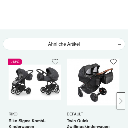
Ähnliche Artikel
-13%
RIKO
DEFAULT
R
Riko Sigma Kombi-
Twin Quick
R
Kinderwagen
Zwillingskinderwagen
K