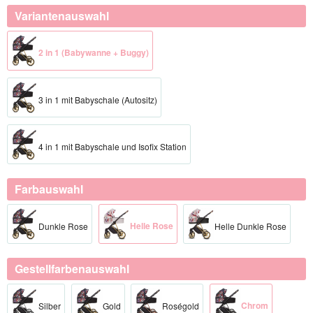
Variantenauswahl
2 in 1 (Babywanne + Buggy)
3 in 1 mit Babyschale (Autositz)
4 in 1 mit Babyschale und Isofix Station
Farbauswahl
Helle Rose
Dunkle Rose
Helle Dunkle Rose
Gestellfarbenauswahl
Chrom​
Silber​
Gold​
Roségold​