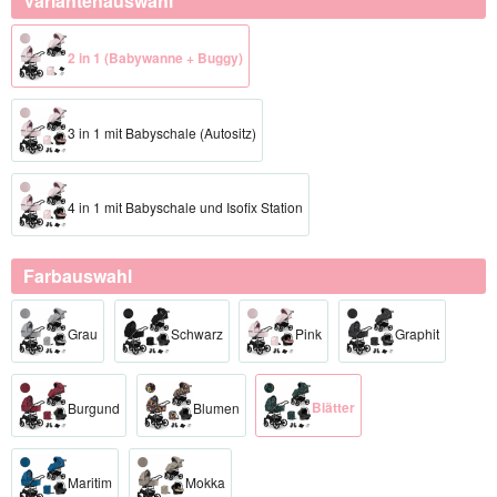
Variantenauswahl
2 in 1 (Babywanne + Buggy)
3 in 1 mit Babyschale (Autositz)
4 in 1 mit Babyschale und Isofix Station
Farbauswahl
Grau
Schwarz
Pink
Graphit
Blätter
Burgund
Blumen
Maritim
Mokka