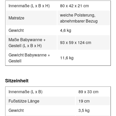
Innenmaße (L x B x H)
80 x 42 x 21 cm
weiche Polsterung,
Matratze
abnehmbarer Bezug
Gewicht
4,6 kg
Maße Babywanne +
93 x 59 x 124 cm
Gestell (L x B x H)
Gewicht Babywanne +
11,6 kg
Gestell
Sitzeinheit
Innenmaße (L x B)
89 x 33 cm
Fußstütze Länge
19 cm
Gewicht
3,5 kg