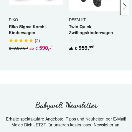
RIKO
DEFAULT
R
Riko Sigma Kombi-
Twin Quick
R
Kinderwagen
Zwillingskinderwagen
K
Geschwisterwagen
(
2
)
590
,-
959
,
99
*
*
679,00 € *
5
€
€
ab
ab
Babywelt Newsletter
Erhalte spektakuläre Angebote, Tipps und Neuheiten per E-Mail!
Melde Dich JETZT für unseren kostenlosen Newsletter an.