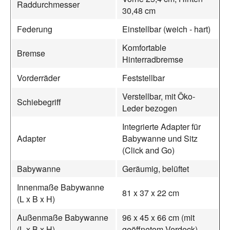
Raddurchmesser
30,48 cm
Federung
Einstellbar (weich - hart)
Komfortable
Bremse
Hinterradbremse
Vorderräder
Feststellbar
Verstellbar, mit Öko-
Schiebegriff
Leder bezogen
Integrierte Adapter für
Adapter
Babywanne und Sitz
(Click and Go)
Babywanne
Geräumig, belüftet
Innenmaße Babywanne
81 x 37 x 22 cm
(L x B x H)
Außenmaße Babywanne
96 x 45 x 66 cm (mit
(L x B x H)
geöffnetem Verdeck)