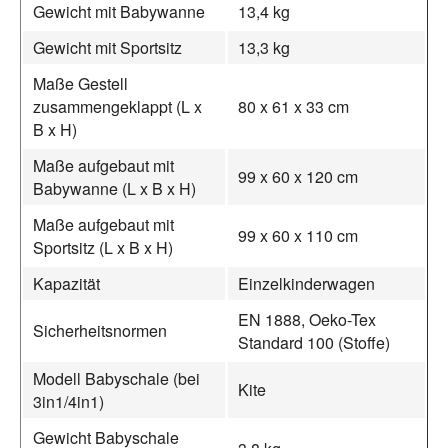
Gewicht mit Babywanne
13,4 kg
Gewicht mit Sportsitz
13,3 kg
Maße Gestell
zusammengeklappt (L x
80 x 61 x 33 cm
B x H)
Maße aufgebaut mit
99 x 60 x 120 cm
Babywanne (L x B x H)
Maße aufgebaut mit
99 x 60 x 110 cm
Sportsitz (L x B x H)
Kapazität
Einzelkinderwagen
EN 1888, Oeko-Tex
Sicherheitsnormen
Standard 100 (Stoffe)
Modell Babyschale (bei
Kite
3in1/4in1)
Gewicht Babyschale