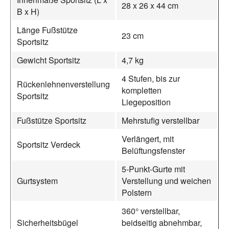
28 x 26 x 44 cm
B x H)
Länge Fußstütze
23 cm
Sportsitz
Gewicht Sportsitz
4,7 kg
4 Stufen, bis zur
Rückenlehnenverstellung
kompletten
Sportsitz
Liegeposition
Fußstütze Sportsitz
Mehrstufig verstellbar
Verlängert, mit
Sportsitz Verdeck
Belüftungsfenster
5-Punkt-Gurte mit
Gurtsystem
Verstellung und weichen
Polstern
360° verstellbar,
Sicherheitsbügel
beidseitig abnehmbar,