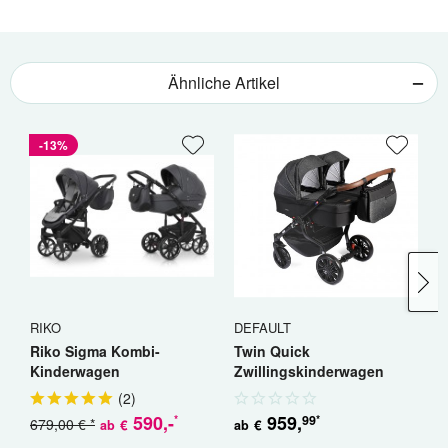
Ähnliche Artikel
-13%
RIKO
DEFAULT
R
Riko Sigma Kombi-
Twin Quick
R
Kinderwagen
Zwillingskinderwagen
K
Geschwisterwagen
(
2
)
590
,-
959
,
99
*
*
679,00 € *
5
€
€
ab
ab