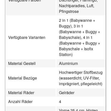
Nachtparadies, Luft,
Pfingstrose
2 in 1 (Babywanne +
Buggy), 3 in 1
(Babywanne + Buggy +
Verfügbare Varianten
Babyschale), 4 in 1
(Babywanne + Buggy +
Babyschale + Isofix
Station)
Material Gestell
Aluminium
Hochwertiger Stoffbezug
Material Bezüge
(wasserdicht, UV-Filter,
imprägniert, pflegeleicht)
Material Räder
Gelräder
Anzahl Räder
4
Vorne 25,4 cm, Hinten