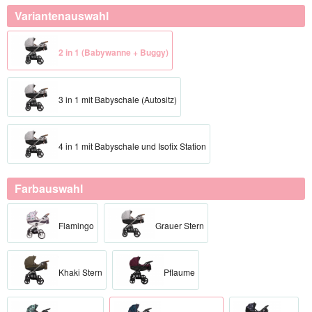
Variantenauswahl
2 in 1 (Babywanne + Buggy)
3 in 1 mit Babyschale (Autositz)
4 in 1 mit Babyschale und Isofix Station
Farbauswahl
Flamingo
Grauer Stern
Khaki Stern
Pflaume