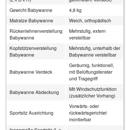
Gewicht Babywanne
4,8 kg
Matratze Babywanne
Weich, orthopädisch
Rückenlehnenverstellung
Mehrstufig, extern
Babywanne
verstellbar
Kopfstützenverstellung
Mehrstufig, unterhalb der
Babywanne
Babywanne verstellbar
Geräumig, funktionell,
Babywanne Verdeck
mit Belüftungsfenster
und Tragegriff
Mit Windschutzfunktion
Babywanne Abdeckung
(zusätzlicher Vorhang)
Vorwärts- oder
Sportsitz Ausrichtung
rückwärtsgerichtet
montierbar
Innenmaße Sportsitz (L x