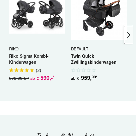
RIKO
DEFAULT
R
Riko Sigma Kombi-
Twin Quick
R
Kinderwagen
Zwillingskinderwagen
K
Geschwisterwagen
(
2
)
590
,-
959
,
99
*
*
679,00 € *
5
€
€
ab
ab