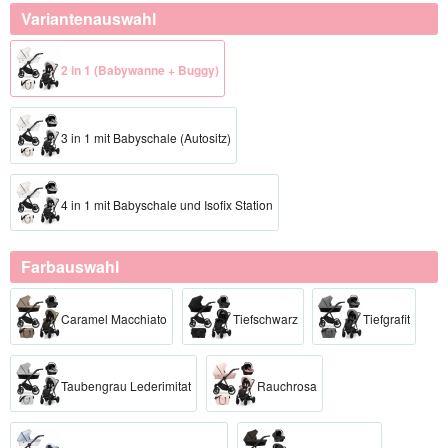
Variantenauswahl
2 in 1 (Babywanne + Buggy)
3 in 1 mit Babyschale (Autositz)
4 in 1 mit Babyschale und Isofix Station
Farbauswahl
Caramel Macchiato
Tiefschwarz
Tiefgrafit
Taubengrau Lederimitat
Rauchrosa