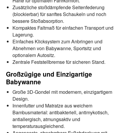
Härte für optimalen Fahrkomfort.
Zusätzliche stoßdämpfende Seitenfederung
(blockierbar) für sanftes Schaukeln und noch
bessere Stoßabsorption.
Kompaktes Faltmaß für einfachen Transport und
Lagerung.
Einfaches Klicksystem zum Anbringen und
Abnehmen von Babywanne, Sportsitz und
optionalem Autositz.
Zentrale Feststellbremse für sicheren Stand.
Großzügige und Einzigartige
Babywanne
Große 3D-Gondel mit modernem, einzigartigem
Design.
Innenfutter und Matratze aus weichem
Bambusmaterial: antibakteriell, antimykotisch,
antiallergisch, atmungsaktiv und
temperaturausgleichend.
Angepasste, abnehmbare Fußabdeckung mit