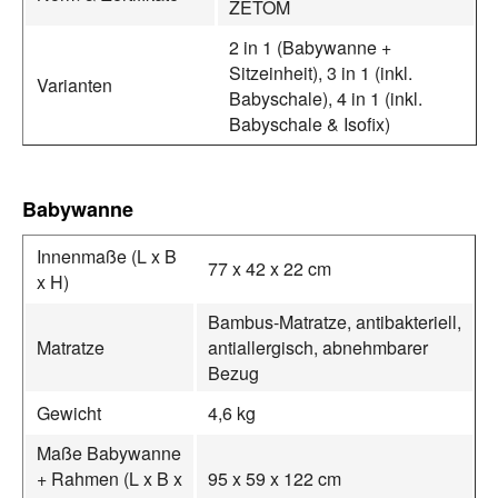
ZETOM
2 in 1 (Babywanne +
Sitzeinheit), 3 in 1 (inkl.
Varianten
Babyschale), 4 in 1 (inkl.
Babyschale & Isofix)
Babywanne
Innenmaße (L x B
77 x 42 x 22 cm
x H)
Bambus-Matratze, antibakteriell,
Matratze
antiallergisch, abnehmbarer
Bezug
Gewicht
4,6 kg
Maße Babywanne
+ Rahmen (L x B x
95 x 59 x 122 cm