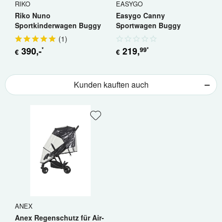
RIKO
EASYGO
E
Riko Nuno
Easygo Canny
E
Sportkinderwagen Buggy
Sportwagen Buggy
B
Jogger
(
1
)
390
,-
219
,
99
*
*
€
€
€
Kunden kauften auch
ANEX
Anex Regenschutz für Air-