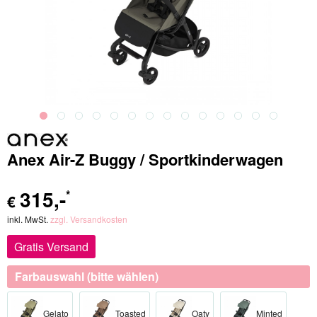
Anex Air-Z Buggy / Sportkinderwagen
315
,-
*
€
inkl. MwSt.
zzgl. Versandkosten
Gratis Versand
Farbauswahl (bitte wählen)
Gelato
Toasted
Oaty
Minted