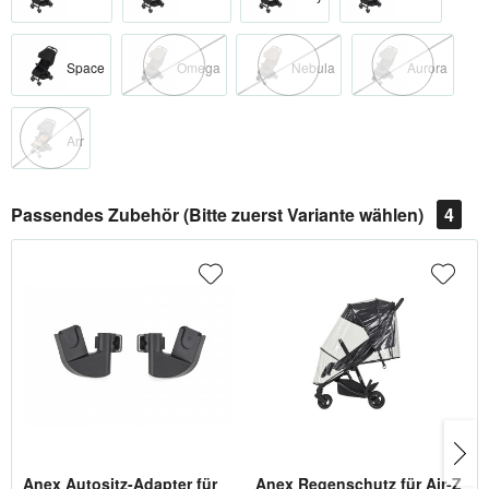
Space
Omega
Nebula
Aurora
Arr
Passendes Zubehör (Bitte zuerst Variante wählen)
4
Anex Autositz-Adapter für
Anex Regenschutz für Air-Z