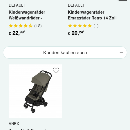
DEFAULT
DEFAULT
D
Kinderwagenräder
Kinderwagenräder
K
Weißwandräder -
Ersatzräder Retro 14 Zoll
E
Ersatzräder 14 Zoll Retro
(
12
)
(
1
)
22
,
20
,
99
24
*
*
€
€
€
Kunden kauften auch
ANEX