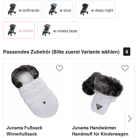
w-anthracite
w-blue
w-deep night
w-green
w-mokka taste
Passendes Zubehör (Bitte zuerst Variante wählen)
4
Junama Fußsack
Junama Handwärmer
Winterfußsack
Handmuff für Kinderwagen