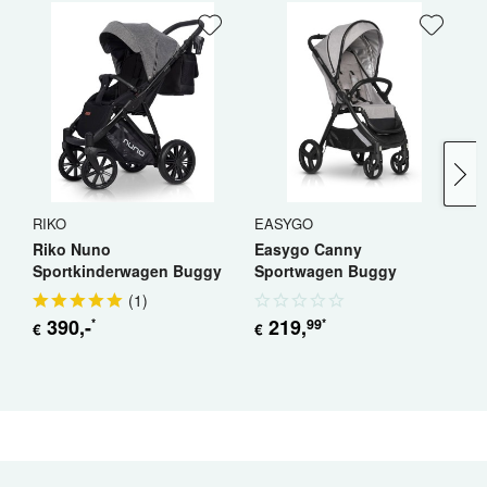
RIKO
EASYGO
B
Riko Nuno
Easygo Canny
B
Sportkinderwagen Buggy
Sportwagen Buggy
S
Jogger
(
1
)
390
,-
219
,
99
*
*
€
€
€