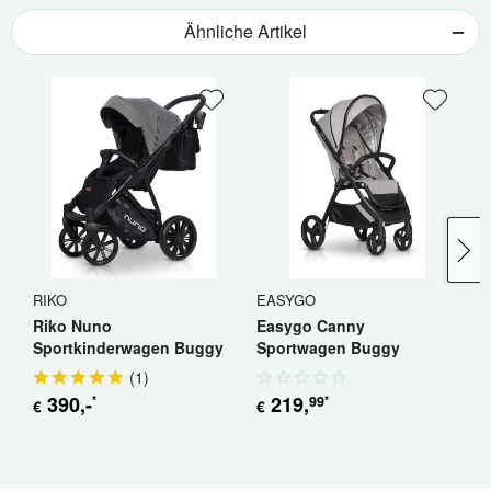
Ähnliche Artikel
RIKO
EASYGO
E
Riko Nuno
Easygo Canny
E
Sportkinderwagen Buggy
Sportwagen Buggy
B
Jogger
(
1
)
390
,-
219
,
99
*
*
€
€
€