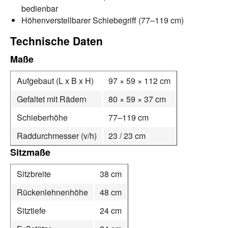
bedienbar
Höhenverstellbarer Schiebegriff (77–119 cm)
Technische Daten
Maße
Aufgebaut (L x B x H)
97 × 59 × 112 cm
Gefaltet mit Rädern
80 × 59 × 37 cm
Schieberhöhe
77–119 cm
Raddurchmesser (v/h)
23 / 23 cm
Sitzmaße
Sitzbreite
38 cm
Rückenlehnenhöhe
48 cm
Sitztiefe
24 cm