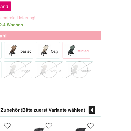
sand
tenfreie Lieferung!
 2-4 Wochen
ahl
Minted
Toasted
Oaty
Omega
Nebula
Aurora
Zubehör (Bitte zuerst Variante wählen)
4