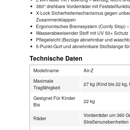
360° drehbare Vorderräder mit Feststellfunkti
X-Lock Sicherheitsmechanismus gegen unbea
Zusammenklappen
Ergonomisches Bremssystem (Comfy Stop) – 
Wasserabweisender Stoff mit UV 50+ Schutz
Pflegeleicht (Bezüge abnehmbar und waschb
5-Punkt-Gurt und abnehmbare Stoßstange für
Technische Daten
Modellname
Air-Z
Maximale
27 kg (Kind bis 22 kg, 
Tragfähigkeit
Geeignet Für Kinder
22 kg
Bis
Vorderräder um 360 Gra
Räder
Straßenunebenheiten