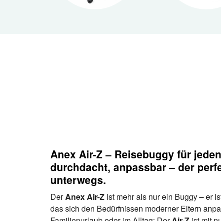
Anex Air-Z – Reisebuggy für jede
durchdacht, anpassbar – der perfe
unterwegs.
Der
Anex Air-Z
ist mehr als nur ein Buggy – er is
das sich den Bedürfnissen moderner Eltern anpas
Familienurlaub oder im Alltag: Der
Air-Z
ist mit n