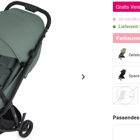
Gratis Ver
Versandkos
Lieferzeit
Farbausw
Gelato
Space
Arr
Passendes 