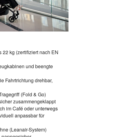
22 kg (zertifiziert nach EN
ugzeugkabinen und beengte
e Fahrtrichtung drehbar,
Tragegriff (Fold & Go)
 sicher zusammengeklappt
sch im Café oder unterwegs
viduell anpassbar für
hne (Leanair-System)
d pannensicher