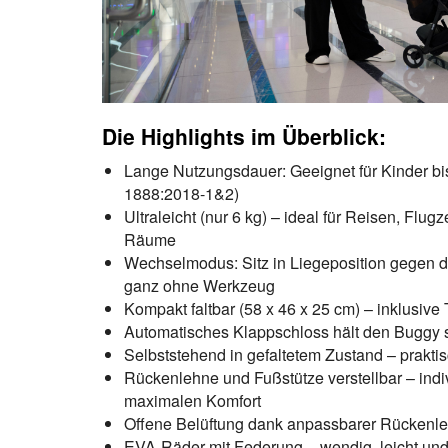
Die Highlights im Überblick:
Lange Nutzungsdauer: Geeignet für Kinder bis 
1888:2018-1&2)
Ultraleicht (nur 6 kg) – ideal für Reisen, Fl
Räume
Wechselmodus: Sitz in Liegeposition gegen di
ganz ohne Werkzeug
Kompakt faltbar (58 x 46 x 25 cm) – inklusive 
Automatisches Klappschloss hält den Buggy
Selbststehend in gefaltetem Zustand – prakti
Rückenlehne und Fußstütze verstellbar – indi
maximalen Komfort
Offene Belüftung dank anpassbarer Rückenle
EVA-Räder mit Federung – wendig, leicht un