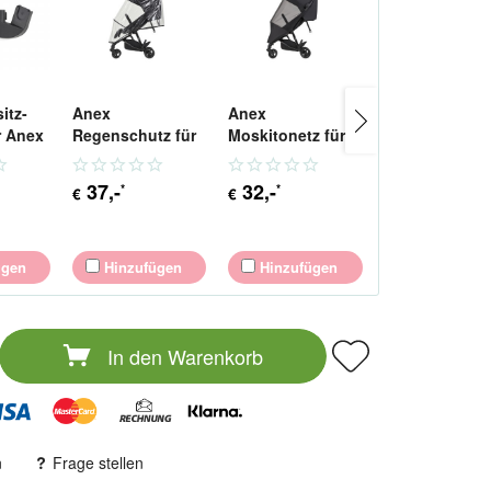
itz-
Anex
Anex
Anex Tragegrif
r Anex
Regenschutz für
Moskitonetz für
für Air-Z & Air
ir-Z
Air-Z & Air-Z Plus
Air-Z & Air-Z Plus
Plus Buggy /
en
Buggy /
Buggy /
Sportkinderw
37
,-
32
,-
17
,-
*
*
*
€
€
€
Sportkinderwagen
Sportkinderwagen
ügen
Hinzufügen
Hinzufügen
Hinzufüge
In den
Warenkorb
n
Frage stellen