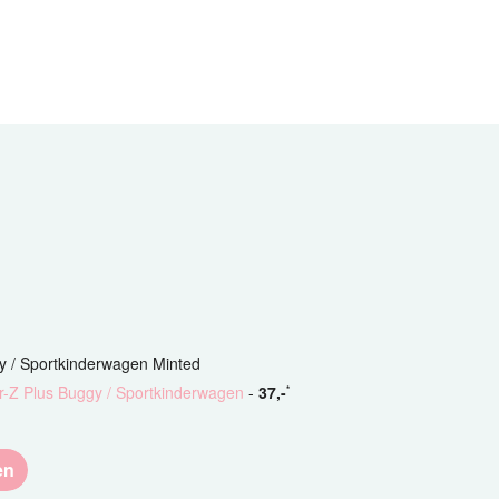
y / Sportkinderwagen Minted
ir-Z Plus Buggy / Sportkinderwagen
-
37
,-
*
en