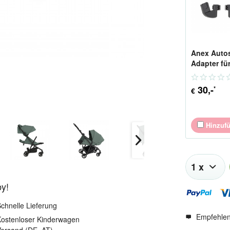
Anex Autos
Adapter fü
Air-Z und A
Plus Rahm
30
,-
*
€
Hinzuf
by!
chnelle Lieferung
Empfehle
ostenloser Kinderwagen