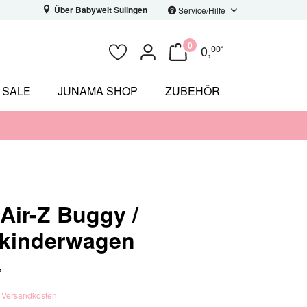
Über Babywelt Sulingen
Service/Hilfe
0
0
,
00
*
SALE
JUNAMA SHOP
ZUBEHÖR
Air-Z Buggy /
tkinderwagen
*
. Versandkosten