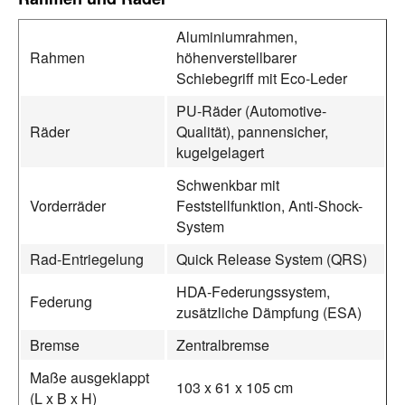
Aluminiumrahmen,
Rahmen
höhenverstellbarer
Schiebegriff mit Eco-Leder
PU-Räder (Automotive-
Räder
Qualität), pannensicher,
kugelgelagert
Schwenkbar mit
Vorderräder
Feststellfunktion, Anti-Shock-
System
Rad-Entriegelung
Quick Release System (QRS)
HDA-Federungssystem,
Federung
zusätzliche Dämpfung (ESA)
Bremse
Zentralbremse
Maße ausgeklappt
103 x 61 x 105 cm
(L x B x H)