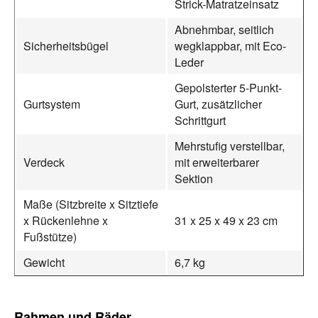
Strick-Matratzeinsatz
Abnehmbar, seitlich
Sicherheitsbügel
wegklappbar, mit Eco-
Leder
Gepolsterter 5-Punkt-
Gurtsystem
Gurt, zusätzlicher
Schrittgurt
Mehrstufig verstellbar,
Verdeck
mit erweiterbarer
Sektion
Maße (Sitzbreite x Sitztiefe
x Rückenlehne x
31 x 25 x 49 x 23 cm
Fußstütze)
Gewicht
6,7 kg
Rahmen und Räder