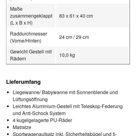
Maße
zusammengeklappt
83 x 61 x 40 cm
(L x B x H)
Raddurchmesser
24 cm / 29 cm
(Vorne/Hinten)
Gewicht Gestell mit
10,0 kg
Rädern
Lieferumfang
Liegewanne/ Babywanne mit Sonnenblende und
Lüftungsöffnung
Leichtes Aluminium-Gestell mit Teleskop-Federung
und Anti-Schock System
4 kugelgelagerte PU-Räder
Matratze
Sportwagenaufsatz inkl. Sicherheitsbügel und 5-