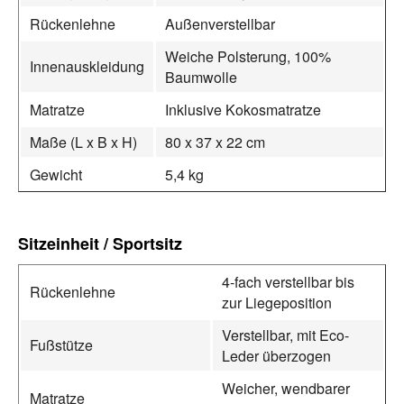
Rückenlehne
Außenverstellbar
Weiche Polsterung, 100%
Innenauskleidung
Baumwolle
Matratze
Inklusive Kokosmatratze
Maße (L x B x H)
80 x 37 x 22 cm
Gewicht
5,4 kg
Sitzeinheit / Sportsitz
4-fach verstellbar bis
Rückenlehne
zur Liegeposition
Verstellbar, mit Eco-
Fußstütze
Leder überzogen
Weicher, wendbarer
Matratze