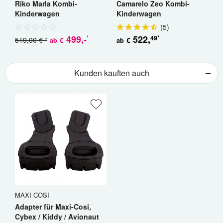
Riko Marla Kombi-
Camarelo Zeo Kombi-
W
Kinderwagen
Kinderwagen
K
(
5
)
499
,-
522
,
49
*
*
519,00 € *
€
€
ab
ab
a
Kunden kauften auch
MAXI COSI
Adapter für Maxi-Cosi,
Cybex / Kiddy / Avionaut