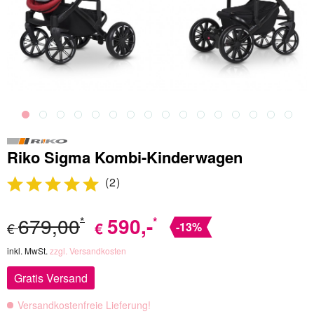
Riko Sigma Kombi-Kinderwagen
(
2
)
679,00
590
,-
*
*
€
€
-13%
inkl. MwSt.
zzgl. Versandkosten
Gratis Versand
Versandkostenfreie Lieferung!