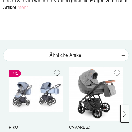
Lesen Sie von weiteren Kunden gestellte Fragen zu diesem
Artikel
mehr
Ähnliche Artikel
-4%
RIKO
CAMARELO
W