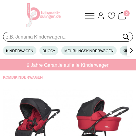
0
KINDERWAGEN
BUGGY
MEHRLINGSKINDERWAGEN
KINDER

2 Jahre Garantie auf alle Kinderwagen
KOMBIKINDERWAGEN