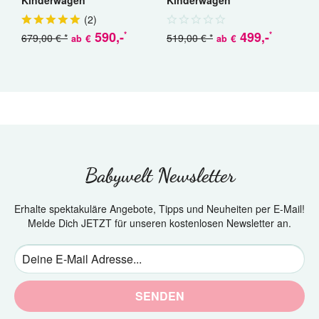
(
2
)
590
,-
499
,-
*
*
679,00 € *
519,00 € *
€
€
ab
ab
a
Babywelt Newsletter
Erhalte spektakuläre Angebote, Tipps und Neuheiten per E-Mail!
Melde Dich JETZT für unseren kostenlosen Newsletter an.
SENDEN