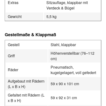
Extras
Sitzauflage, klappbar mit
Verdeck & Bügel
Gewicht
5,5 kg
Gestellmaße & Klappmaß
Gestell
Stahl, klappbar
Höhenverstellbar (76–112
Griff
cm)
Pneumatisch,
Räder
kugelgelagert, voll gefedert
Aufgebaut mit Rädern
59 x 90 x 101 cm
(L x B x H)
Gefaltet mit Rädern (L
59 x 92 x 31 cm
x B x H)