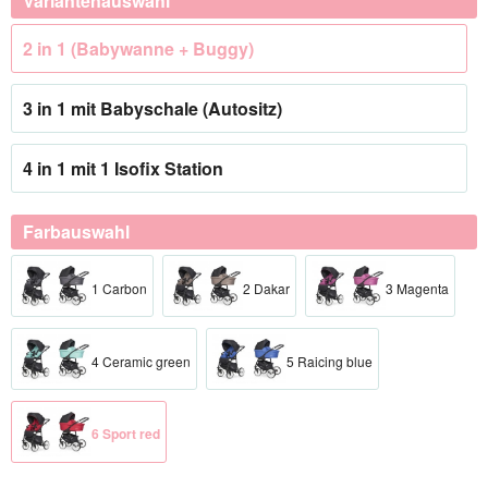
Variantenauswahl
2 in 1 (Babywanne + Buggy)
3 in 1 mit Babyschale (Autositz)
4 in 1 mit 1 Isofix Station
Farbauswahl
1 Carbon
2 Dakar
3 Magenta
4 Ceramic green
5 Raicing blue
6 Sport red