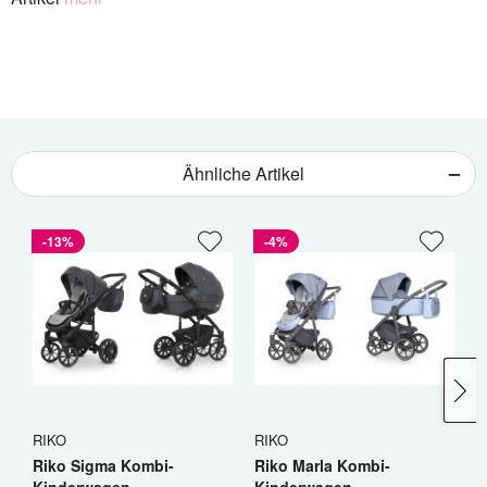
Ähnliche Artikel
-13%
-4%
RIKO
RIKO
C
Riko Sigma Kombi-
Riko Marla Kombi-
C
Kinderwagen
Kinderwagen
K