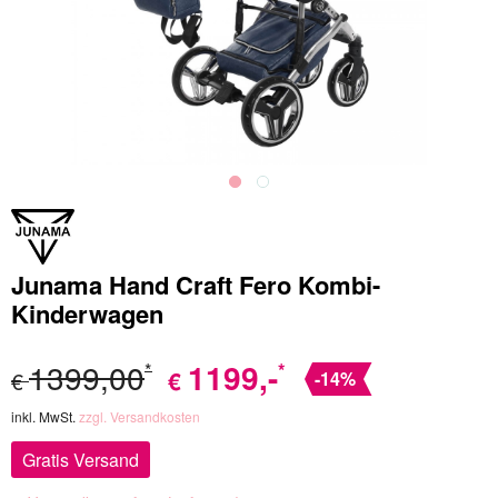
Junama Hand Craft Fero Kombi-
Kinderwagen
1399,00
1199
,-
*
*
€
€
-14%
inkl. MwSt.
zzgl. Versandkosten
Gratis Versand