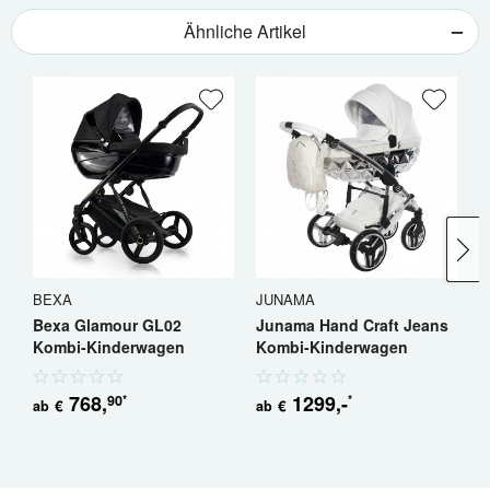
Ähnliche Artikel
BEXA
JUNAMA
B
Bexa Glamour GL02
Junama Hand Craft Jeans
B
Kombi-Kinderwagen
Kombi-Kinderwagen
K
768
,
1299
,-
90
*
*
€
€
ab
ab
a