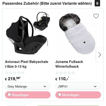
Passendes Zubehör (Bitte zuerst Variante wählen)
6
Avionaut Pixel Babyschale
Junama Fußsack
i-Size 0-13 kg
Winterfußsack
219
,
110
,-
99
*
*
€
€
Hinzufügen
Hinzufügen