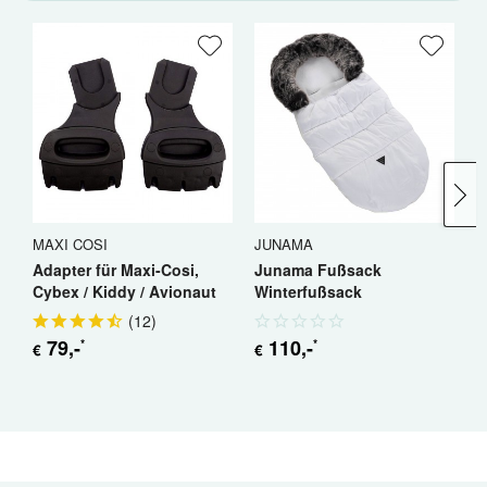
MAXI COSI
JUNAMA
W
Adapter für Maxi-Cosi,
Junama Fußsack
W
Cybex / Kiddy / Avionaut
Winterfußsack
K
(
12
)
79
,-
110
,-
*
*
€
€
a