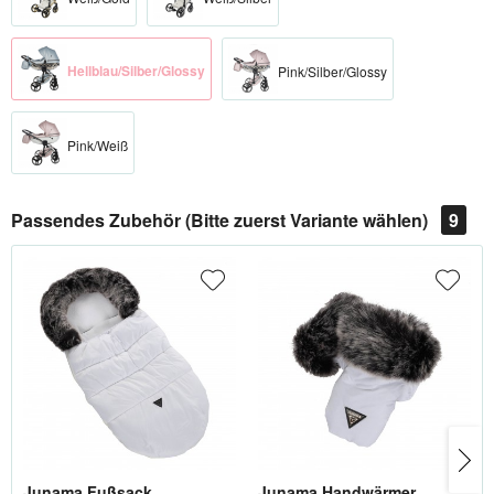
Hellblau/Silber/Glossy
Pink/Silber/Glossy
Pink/Weiß
Passendes Zubehör (Bitte zuerst Variante wählen)
9
Junama Fußsack
Junama Handwärmer