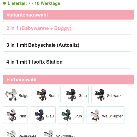
Lieferzeit 7 - 10 Werktage
Variantenauswahl
2 in 1 (Babywanne + Buggy)
3 in 1 mit Babyschale (Autositz)
4 in 1 mit 1 Isofix Station
Farbauswahl
Beige
Braun
Grau
Schwarz
Pink
Blau
Grün
Weiß/Kupfer
Weiß/Gold
Weiß/Silber