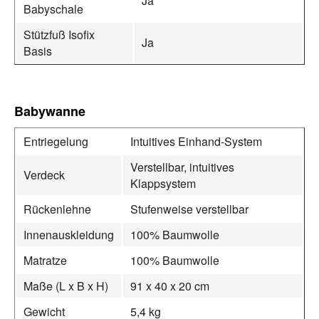
Ja
Babyschale
Stützfuß Isofix
Ja
Basis
Babywanne
Entriegelung
Intuitives Einhand-System
Verstellbar, intuitives
Verdeck
Klappsystem
Rückenlehne
Stufenweise verstellbar
Innenauskleidung
100% Baumwolle
Matratze
100% Baumwolle
Maße (L x B x H)
91 x 40 x 20 cm
Gewicht
5,4 kg