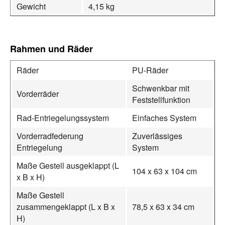
Gewicht
4,15 kg
Rahmen und Räder
Räder
PU-Räder
Schwenkbar mit
Vorderräder
Feststellfunktion
Rad-Entriegelungssystem
Einfaches System
Vorderradfederung
Zuverlässiges
Entriegelung
System
Maße Gestell ausgeklappt (L
104 x 63 x 104 cm
x B x H)
Maße Gestell
zusammengeklappt (L x B x
78,5 x 63 x 34 cm
H)