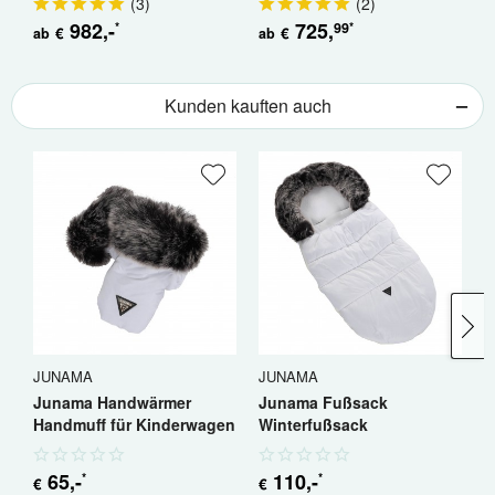
(
3
)
(
2
)
982
,-
725
,
99
*
*
€
€
ab
ab
a
Kunden kauften auch
JUNAMA
JUNAMA
J
Junama Handwärmer
Junama Fußsack
J
Handmuff für Kinderwagen
Winterfußsack
H
65
,-
110
,-
*
*
€
€
€