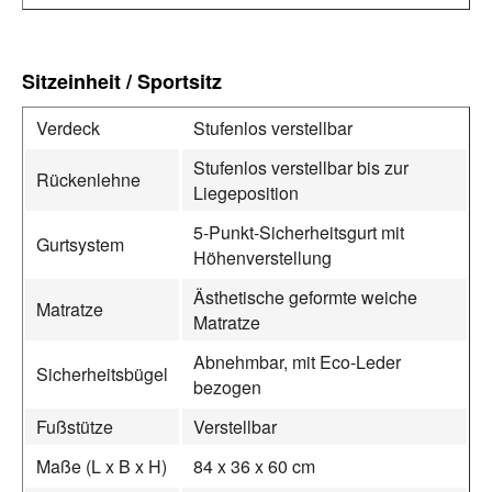
Sitzeinheit / Sportsitz
Verdeck
Stufenlos verstellbar
Stufenlos verstellbar bis zur
Rückenlehne
Liegeposition
5-Punkt-Sicherheitsgurt mit
Gurtsystem
Höhenverstellung
Ästhetische geformte weiche
Matratze
Matratze
Abnehmbar, mit Eco-Leder
Sicherheitsbügel
bezogen
Fußstütze
Verstellbar
Maße (L x B x H)
84 x 36 x 60 cm