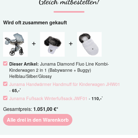
Gleich mitbestellen!
Wird oft zusammen gekauft
Dieser Artikel:
Junama Diamond Fluo Line Kombi-
Kinderwagen 2 in 1 (Babywanne + Buggy)
Hellblau/Silber/Glossy
Junama Handwärmer Handmuff für Kinderwagen JHW01
-
65
,-
*
Junama Fußsack Winterfußsack JWF01
-
110
,-
*
Gesamtpreis:
1.051,00 €
*
Alle drei in den Warenkorb