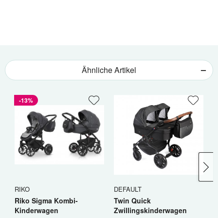
Ähnliche Artikel
-13%
RIKO
DEFAULT
R
Riko Sigma Kombi-
Twin Quick
R
Kinderwagen
Zwillingskinderwagen
K