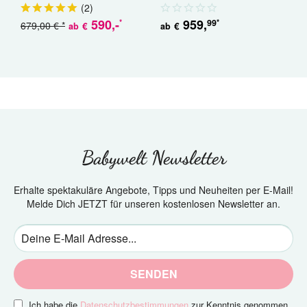
Geschwisterwagen
(
2
)
590
,-
959
,
99
*
*
679,00 € *
5
€
€
ab
ab
Babywelt Newsletter
Erhalte spektakuläre Angebote, Tipps und Neuheiten per E-Mail!
Melde Dich JETZT für unseren kostenlosen Newsletter an.
SENDEN
Ich habe die
Datenschutzbestimmungen
zur Kenntnis genommen.