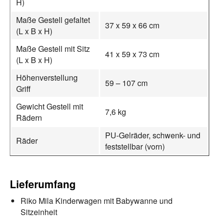
H)
Maße Gestell gefaltet
37 x 59 x 66 cm
(L x B x H)
Maße Gestell mit Sitz
41 x 59 x 73 cm
(L x B x H)
Höhenverstellung
59 – 107 cm
Griff
Gewicht Gestell mit
7,6 kg
Rädern
PU-Gelräder, schwenk- und
Räder
feststellbar (vorn)
Lieferumfang
Riko Mila Kinderwagen mit Babywanne und
Sitzeinheit