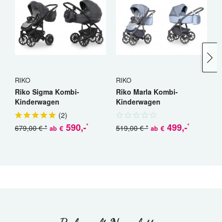
RIKO
RIKO
C
Riko Sigma Kombi-
Riko Marla Kombi-
C
Kinderwagen
Kinderwagen
K
(
2
)
590
,-
499
,-
*
*
679,00 € *
519,00 € *
€
€
ab
ab
a