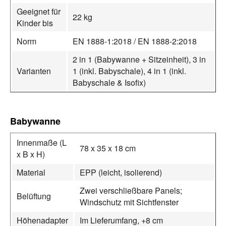
Geeignet für
22 kg
Kinder bis
Norm
EN 1888-1:2018 / EN 1888-2:2018
2 in 1 (Babywanne + Sitzeinheit), 3 in
Varianten
1 (inkl. Babyschale), 4 in 1 (inkl.
Babyschale & Isofix)
Babywanne
Innenmaße (L
78 x 35 x 18 cm
x B x H)
Material
EPP (leicht, isolierend)
Zwei verschließbare Panels;
Belüftung
Windschutz mit Sichtfenster
Höhenadapter
Im Lieferumfang, +8 cm