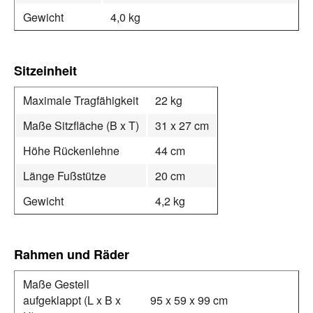
Gewicht
4,0 kg
Sitzeinheit
Maximale Tragfähigkeit
22 kg
Maße Sitzfläche (B x T)
31 x 27 cm
Höhe Rückenlehne
44 cm
Länge Fußstütze
20 cm
Gewicht
4,2 kg
Rahmen und Räder
Maße Gestell
aufgeklappt (L x B x
95 x 59 x 99 cm