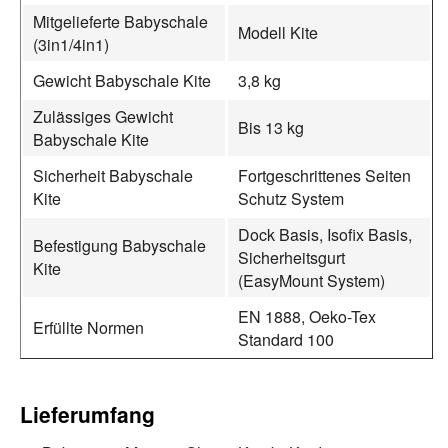
Mitgelieferte Babyschale
Modell Kite
(3in1/4in1)
Gewicht Babyschale Kite
3,8 kg
Zulässiges Gewicht
Bis 13 kg
Babyschale Kite
Sicherheit Babyschale
Fortgeschrittenes Seiten
Kite
Schutz System
Dock Basis, Isofix Basis,
Befestigung Babyschale
Sicherheitsgurt
Kite
(EasyMount System)
EN 1888, Oeko-Tex
Erfüllte Normen
Standard 100
Lieferumfang