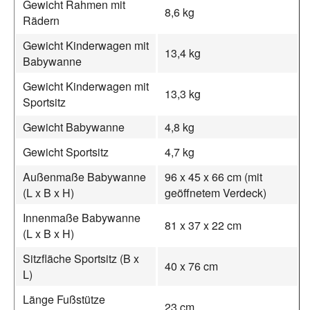
Gewicht Rahmen mit
8,6 kg
Rädern
Gewicht Kinderwagen mit
13,4 kg
Babywanne
Gewicht Kinderwagen mit
13,3 kg
Sportsitz
Gewicht Babywanne
4,8 kg
Gewicht Sportsitz
4,7 kg
Außenmaße Babywanne
96 x 45 x 66 cm (mit
(L x B x H)
geöffnetem Verdeck)
Innenmaße Babywanne
81 x 37 x 22 cm
(L x B x H)
Sitzfläche Sportsitz (B x
40 x 76 cm
L)
Länge Fußstütze
23 cm