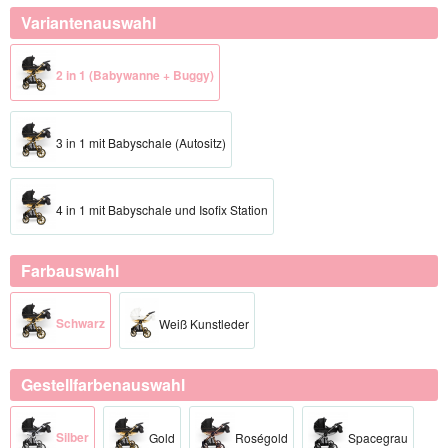
Variantenauswahl
2 in 1 (Babywanne + Buggy)
3 in 1 mit Babyschale (Autositz)
4 in 1 mit Babyschale und Isofix Station
Farbauswahl
Schwarz
Weiß Kunstleder
Gestellfarbenauswahl
Silber​
Gold​
Roségold​
Spacegrau​