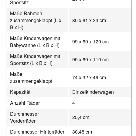
Sportsitz
Maße Rahmen
zusammengeklappt (L x
80 x 61 x 33 cm
B x H)
Maße Kinderwagen mit
99 x 60 x 120 cm
Babywanne (L x B x H)
Maße Kinderwagen mit
99 x 60 x 110 cm
Sportsitz (L x B x H)
Maße
74 x 32 x 49 cm
zusammengeklappt
Kapazität
Einzelkinderwagen
Anzahl Räder
4
Durchmesser
25,4 cm
Vorderräder
Durchmesser Hinterräder
30,48 cm