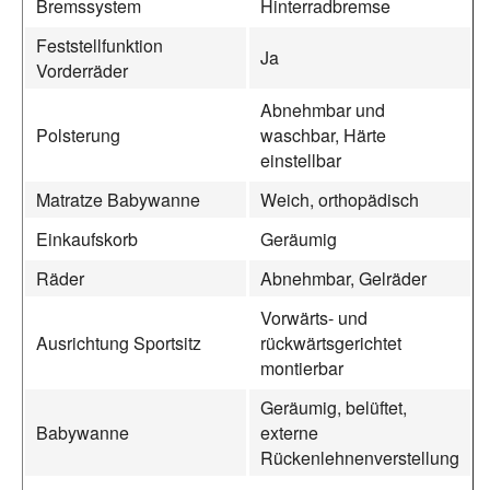
Bremssystem
Hinterradbremse
Feststellfunktion
Ja
Vorderräder
Abnehmbar und
Polsterung
waschbar, Härte
einstellbar
Matratze Babywanne
Weich, orthopädisch
Einkaufskorb
Geräumig
Räder
Abnehmbar, Gelräder
Vorwärts- und
Ausrichtung Sportsitz
rückwärtsgerichtet
montierbar
Geräumig, belüftet,
Babywanne
externe
Rückenlehnenverstellung