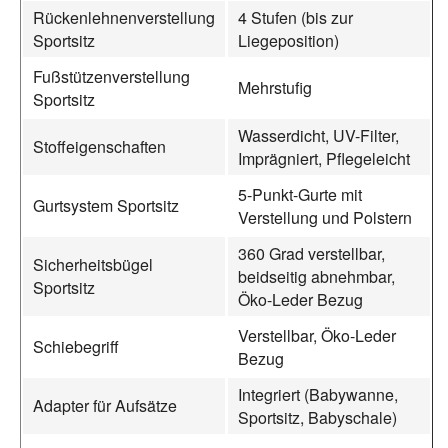
Rückenlehnenverstellung
4 Stufen (bis zur
Sportsitz
Liegeposition)
Fußstützenverstellung
Mehrstufig
Sportsitz
Wasserdicht, UV-Filter,
Stoffeigenschaften
Imprägniert, Pflegeleicht
5-Punkt-Gurte mit
Gurtsystem Sportsitz
Verstellung und Polstern
360 Grad verstellbar,
Sicherheitsbügel
beidseitig abnehmbar,
Sportsitz
Öko-Leder Bezug
Verstellbar, Öko-Leder
Schiebegriff
Bezug
Integriert (Babywanne,
Adapter für Aufsätze
Sportsitz, Babyschale)