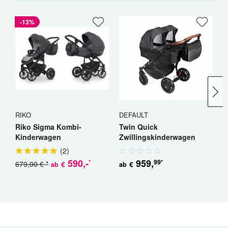
-13%
RIKO
DEFAULT
R
Riko Sigma Kombi-
Twin Quick
R
Kinderwagen
Zwillingskinderwagen
K
Geschwisterwagen
(
2
)
590
,-
959
,
99
*
*
679,00 € *
5
€
€
ab
ab