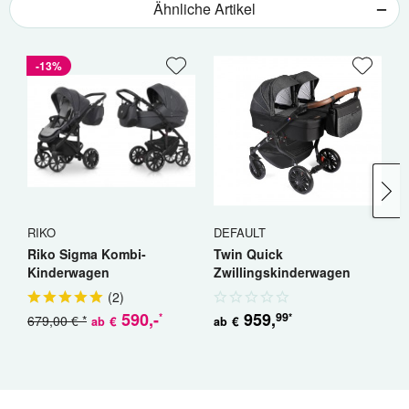
Ähnliche Artikel
-13%
RIKO
DEFAULT
R
Riko Sigma Kombi-
Twin Quick
R
Kinderwagen
Zwillingskinderwagen
K
Geschwisterwagen
(
2
)
590
,-
959
,
99
*
*
679,00 € *
5
€
€
ab
ab