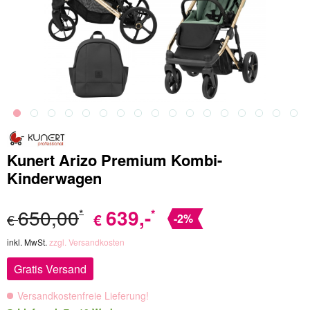
Kunert Arizo Premium Kombi-
Kinderwagen
650,00
639
,-
*
*
€
€
-2%
inkl. MwSt.
zzgl. Versandkosten
Gratis Versand
Versandkostenfreie Lieferung!