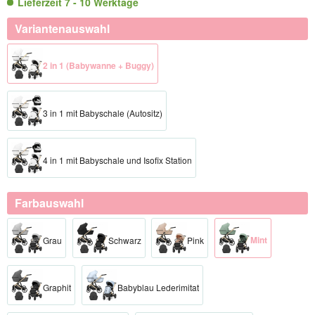
Lieferzeit 7 - 10 Werktage
Variantenauswahl
2 in 1 (Babywanne + Buggy)
3 in 1 mit Babyschale (Autositz)
4 in 1 mit Babyschale und Isofix Station
Farbauswahl
Mint
Grau
Schwarz
Pink
Graphit
Babyblau Lederimitat