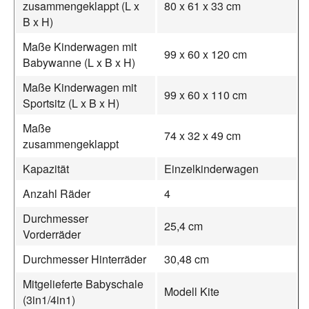
zusammengeklappt (L x
80 x 61 x 33 cm
B x H)
Maße Kinderwagen mit
99 x 60 x 120 cm
Babywanne (L x B x H)
Maße Kinderwagen mit
99 x 60 x 110 cm
Sportsitz (L x B x H)
Maße
74 x 32 x 49 cm
zusammengeklappt
Kapazität
Einzelkinderwagen
Anzahl Räder
4
Durchmesser
25,4 cm
Vorderräder
Durchmesser Hinterräder
30,48 cm
Mitgelieferte Babyschale
Modell Kite
(3in1/4in1)