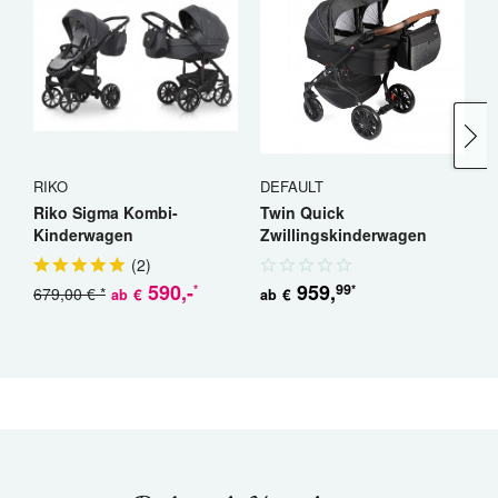
RIKO
DEFAULT
R
Riko Sigma Kombi-
Twin Quick
R
Kinderwagen
Zwillingskinderwagen
K
Geschwisterwagen
(
2
)
590
,-
959
,
99
*
*
679,00 € *
5
€
€
ab
ab