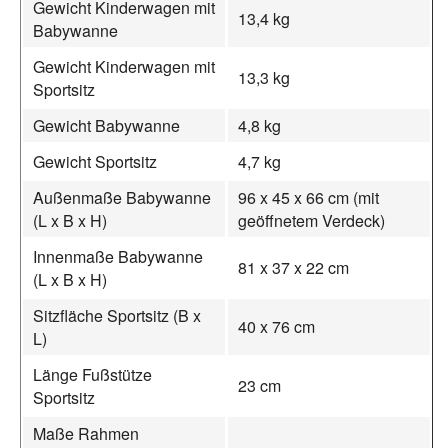
Gewicht Kinderwagen mit
13,4 kg
Babywanne
Gewicht Kinderwagen mit
13,3 kg
Sportsitz
Gewicht Babywanne
4,8 kg
Gewicht Sportsitz
4,7 kg
Außenmaße Babywanne
96 x 45 x 66 cm (mit
(L x B x H)
geöffnetem Verdeck)
Innenmaße Babywanne
81 x 37 x 22 cm
(L x B x H)
Sitzfläche Sportsitz (B x
40 x 76 cm
L)
Länge Fußstütze
23 cm
Sportsitz
Maße Rahmen