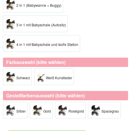
2 in 1 (Babywanne + Buggy)
3 in 1 mit Babyschale (Autositz)
4 in 1 mit Babyschale und Isofix Station
Farbauswahl (bitte wählen)
Schwarz
Weiß Kunstleder
Gestellfarbenauswahl (bitte wählen)
Silber​
Gold​
Roségold​
Spacegrau​