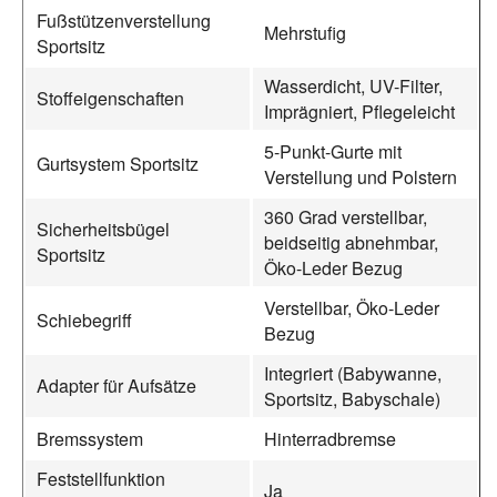
Fußstützenverstellung
Mehrstufig
Sportsitz
Wasserdicht, UV-Filter,
Stoffeigenschaften
Imprägniert, Pflegeleicht
5-Punkt-Gurte mit
Gurtsystem Sportsitz
Verstellung und Polstern
360 Grad verstellbar,
Sicherheitsbügel
beidseitig abnehmbar,
Sportsitz
Öko-Leder Bezug
Verstellbar, Öko-Leder
Schiebegriff
Bezug
Integriert (Babywanne,
Adapter für Aufsätze
Sportsitz, Babyschale)
Bremssystem
Hinterradbremse
Feststellfunktion
Ja