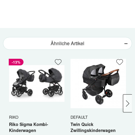
Ähnliche Artikel
-13%
RIKO
DEFAULT
R
Riko Sigma Kombi-
Twin Quick
R
Kinderwagen
Zwillingskinderwagen
K