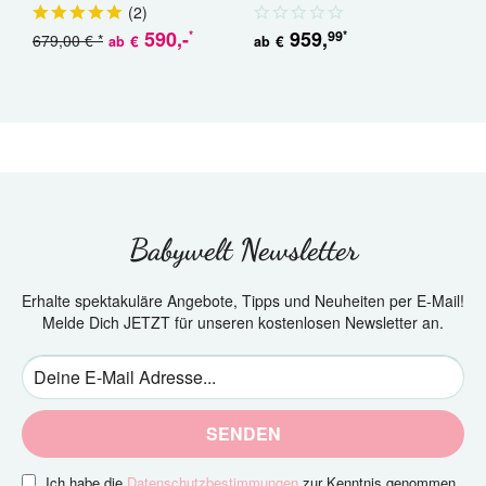
Geschwisterwagen
(
2
)
590
,-
959
,
99
*
*
679,00 € *
5
€
€
ab
ab
Babywelt Newsletter
Erhalte spektakuläre Angebote, Tipps und Neuheiten per E-Mail!
Melde Dich JETZT für unseren kostenlosen Newsletter an.
SENDEN
Ich habe die
Datenschutzbestimmungen
zur Kenntnis genommen.