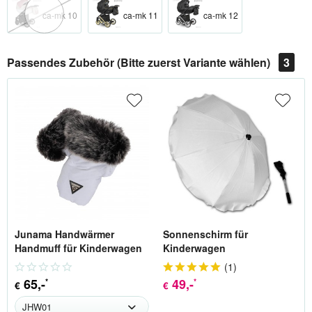
ca-mk 10
ca-mk 11
ca-mk 12
Passendes Zubehör (Bitte zuerst Variante wählen)
3
Junama Handwärmer
Sonnenschirm für
Handmuff für Kinderwagen
Kinderwagen
(
1
)
65
,-
49
,-
*
*
€
€