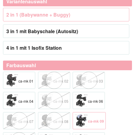
Variantenauswahl
2 in 1 (Babywanne + Buggy)
3 in 1 mit Babyschale (Autositz)
4 in 1 mit 1 Isofix Station
Farbauswahl
ca-mk 01
ca-mk 02
ca-mk 03
ca-mk 04
ca-mk 05
ca-mk 06
ca-mk 09
ca-mk 07
ca-mk 08