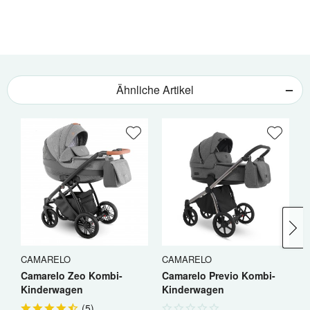
Ähnliche Artikel
CAMARELO
CAMARELO
C
Camarelo Zeo Kombi-
Camarelo Previo Kombi-
C
Kinderwagen
Kinderwagen
K
(
5
)