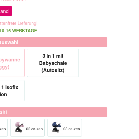
sand
tenfreie Lieferung!
t 10-16 WERKTAGE
auswahl
3 in 1 mit
abywanne
Babyschale
ggy)
(Autositz)
 1 Isofix
ion
ahl
-zeo
02 ca-zeo
03 ca-zeo