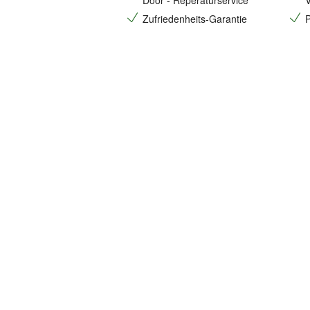
Door - Reperaturservice
V
Zufriedenheits-Garantie
P