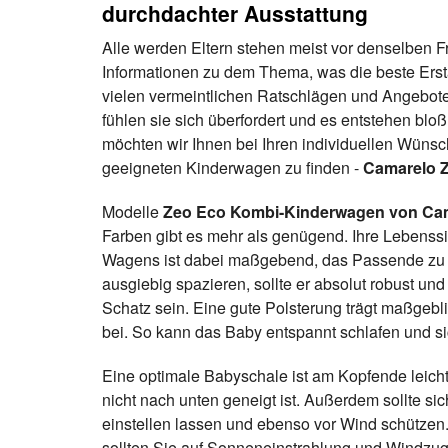
durchdachter Ausstattung
Alle werden Eltern stehen meist vor denselben 
Informationen zu dem Thema, was die beste Erst
vielen vermeintlichen Ratschlägen und Angebot
fühlen sie sich überfordert und es entstehen bl
möchten wir Ihnen bei Ihren individuellen Wünsch
geeigneten Kinderwagen zu finden -
Camarelo 
Modelle
Zeo Eco Kombi-Kinderwagen von Ca
Farben gibt es mehr als genügend. Ihre Lebenssi
Wagens ist dabei maßgebend, das Passende zu f
ausgiebig spazieren, sollte er absolut robust un
Schatz sein. Eine gute Polsterung trägt maßgeb
bei. So kann das Baby entspannt schlafen und s
Eine optimale Babyschale ist am Kopfende leich
nicht nach unten geneigt ist. Außerdem sollte si
einstellen lassen und ebenso vor Wind schützen
sollten Sie auf Sonneneinstrahlung und Windzu