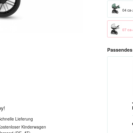
04 ca-
07 ca
Passendes 
by!
chnelle Lieferung
ostenloser Kinderwagen