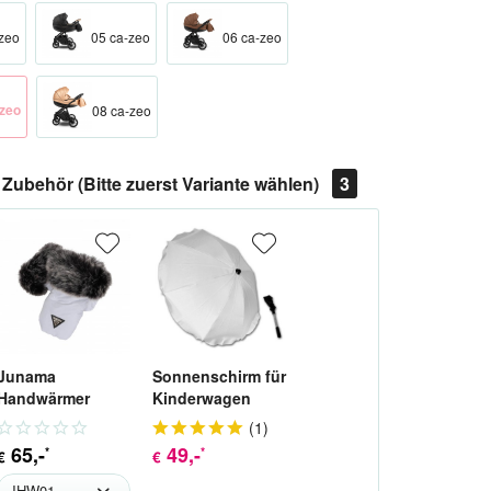
zeo
05 ca-zeo
06 ca-zeo
-zeo
08 ca-zeo
Zubehör (Bitte zuerst Variante wählen)
3
Junama
Sonnenschirm für
Handwärmer
Kinderwagen
Handmuff für
(
1
)
Kinderwagen
65
,-
49
,-
*
*
€
€