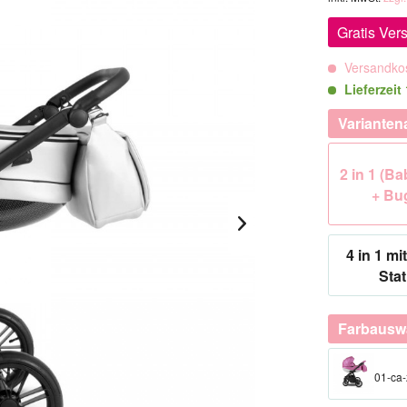
Gratis Ver
Versandkos
Lieferzei
Varianten
2 in 1 (B
+ Bu
4 in 1 mit
Stat
Farbausw
01-ca