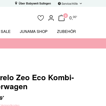
Über Babywelt Sulingen
Service/Hilfe
0
0
,
00
*
SALE
JUNAMA SHOP
ZUBEHÖR
elo Zeo Eco Kombi-
erwagen
9
*
. Versandkosten