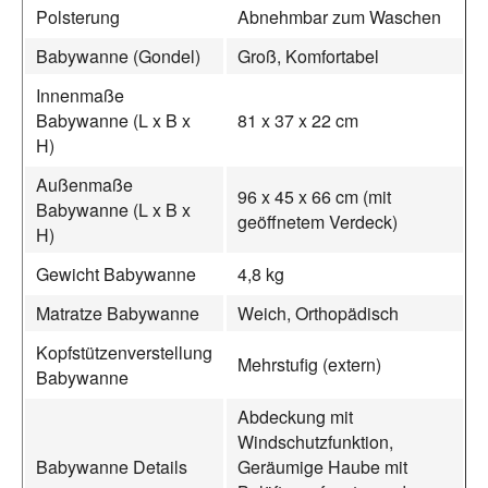
Polsterung
Abnehmbar zum Waschen
Babywanne (Gondel)
Groß, Komfortabel
Innenmaße
Babywanne (L x B x
81 x 37 x 22 cm
H)
Außenmaße
96 x 45 x 66 cm (mit
Babywanne (L x B x
geöffnetem Verdeck)
H)
Gewicht Babywanne
4,8 kg
Matratze Babywanne
Weich, Orthopädisch
Kopfstützenverstellung
Mehrstufig (extern)
Babywanne
Abdeckung mit
Windschutzfunktion,
Babywanne Details
Geräumige Haube mit