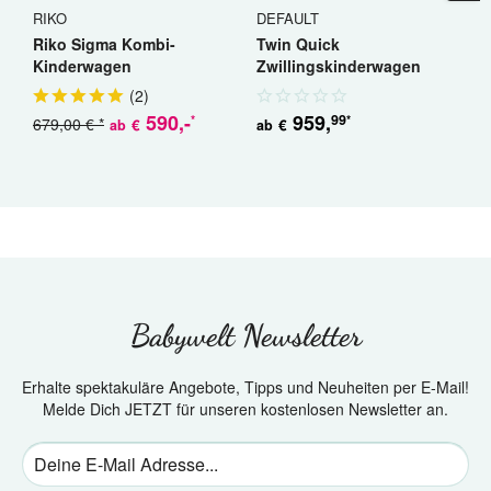
RIKO
DEFAULT
R
Riko Sigma Kombi-
Twin Quick
R
Kinderwagen
Zwillingskinderwagen
K
Geschwisterwagen
(
2
)
590
,-
959
,
99
*
*
679,00 € *
5
€
€
ab
ab
Babywelt Newsletter
Erhalte spektakuläre Angebote, Tipps und Neuheiten per E-Mail!
Melde Dich JETZT für unseren kostenlosen Newsletter an.