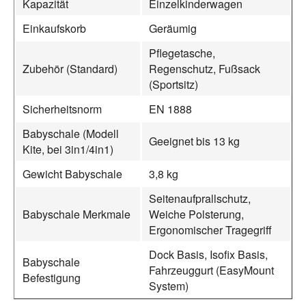
Kapazität
Einzelkinderwagen
Einkaufskorb
Geräumig
Pflegetasche,
Zubehör (Standard)
Regenschutz, Fußsack
(Sportsitz)
Sicherheitsnorm
EN 1888
Babyschale (Modell
Geeignet bis 13 kg
Kite, bei 3in1/4in1)
Gewicht Babyschale
3,8 kg
Seitenaufprallschutz,
Babyschale Merkmale
Weiche Polsterung,
Ergonomischer Tragegriff
Dock Basis, Isofix Basis,
Babyschale
Fahrzeuggurt (EasyMount
Befestigung
System)