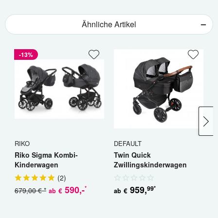
Ähnliche Artikel
-13%
RIKO
DEFAULT
R
Riko Sigma Kombi-
Twin Quick
R
Kinderwagen
Zwillingskinderwagen
K
Geschwisterwagen
(
2
)
590
,-
959
,
99
*
*
679,00 € *
5
€
€
ab
ab