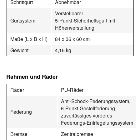
Schrittgurt
Abnehmbar
Verstellbarer
Gurtsystem
5‑Punkt‑Sicherheitsgurt mit
Höhenverstellung
Maße (L x B x H)
84 x 36 x 60 cm
Gewicht
4,15 kg
Rahmen und Räder
Räder
PU‑Räder
Anti‑Schock‑Federungssystem,
6‑Punkt‑Gestellfederung,
Federung
zuverlässiges vorderes
Federungs‑Entriegelungssystem
Bremse
Zentralbremse