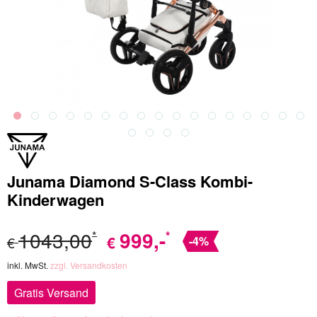
Junama Diamond S-Class Kombi-
Kinderwagen
1043,00
999
,-
*
*
€
€
-4%
inkl. MwSt.
zzgl. Versandkosten
Gratis Versand