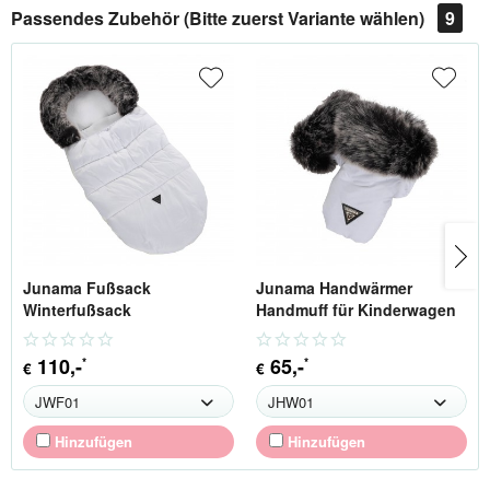
Passendes Zubehör (Bitte zuerst Variante wählen)
9
Junama Fußsack
Junama Handwärmer
Winterfußsack
Handmuff für Kinderwagen
110
,-
65
,-
*
*
€
€
Hinzufügen
Hinzufügen