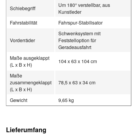
Um 180° verstellbar, aus
Schiebegriff
Kunstleder
Fahrstabilität
Fahrspur‑Stabilisator
Schwenksystem mit
Vorderräder
Feststelloption für
Geradeausfahrt
Maße ausgeklappt
104 x 63 x 104 cm
(L x B x H)
Maße
zusammengeklappt
78,5 x 63 x 34 cm
(L x B x H)
Gewicht
9,65 kg
Lieferumfang