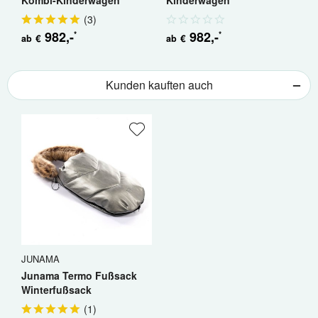
Kombi-Kinderwagen
Kinderwagen
K
(
3
)
982
,-
982
,-
*
*
6
€
€
ab
ab
Kunden kauften auch
JUNAMA
Junama Termo Fußsack
Winterfußsack
(
1
)