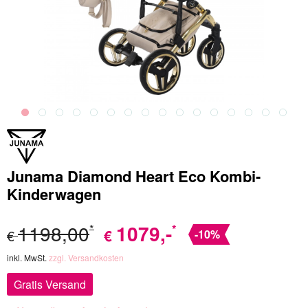
Junama Diamond Heart Eco Kombi-
Kinderwagen
1198,00
1079
,-
*
*
€
€
-10%
inkl. MwSt.
zzgl. Versandkosten
Gratis Versand