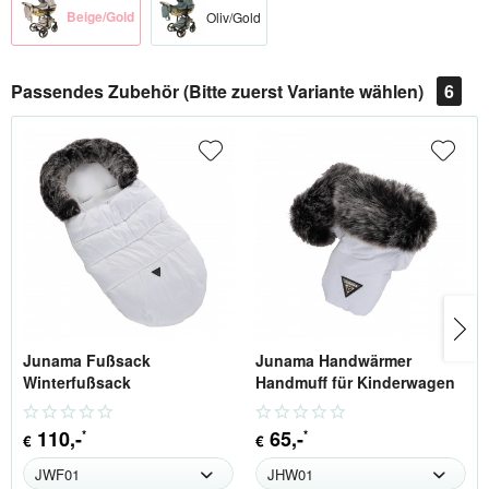
Beige/Gold
Oliv/Gold
Passendes Zubehör (Bitte zuerst Variante wählen)
6
Junama Fußsack
Junama Handwärmer
Winterfußsack
Handmuff für Kinderwagen
110
,-
65
,-
*
*
€
€