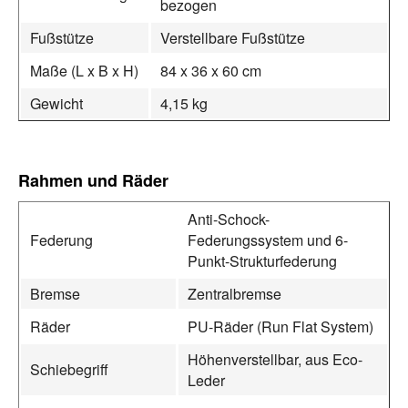
bezogen
Fußstütze
Verstellbare Fußstütze
Maße (L x B x H)
84 x 36 x 60 cm
Gewicht
4,15 kg
Rahmen und Räder
Anti-Schock-
Federung
Federungssystem und 6-
Punkt-Strukturfederung
Bremse
Zentralbremse
Räder
PU-Räder (Run Flat System)
Höhenverstellbar, aus Eco-
Schiebegriff
Leder