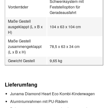
Schwenksystem mit
Vorderräder
Feststelloption für
Geradeausfahrt
Maße Gestell
ausgeklappt (L x B x
104 x 63 x 104 cm
H)
Maße Gestell
zusammengeklappt
78,5 x 63 x 34 cm
(L x B x H)
Gewicht Gestell
9,65 kg
Lieferumfang
Junama Diamond Heart Eco Kombi-Kinderwagen
Aluminiumrahmen mit PU-Rädern