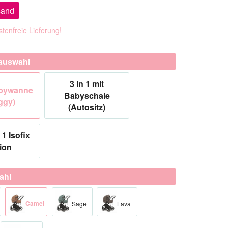
sand
tenfreie Lieferung!
auswahl
3 in 1 mit
abywanne
Babyschale
ggy)
(Autositz)
 1 Isofix
ion
ahl
Camel
Sage
Lava