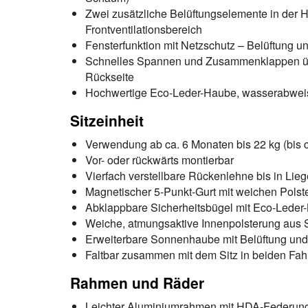
Zwei zusätzliche Belüftungselemente in der 
Frontventilationsbereich
Fensterfunktion mit Netzschutz – Belüftung un
Schnelles Spannen und Zusammenklappen üb
Rückseite
Hochwertige Eco-Leder-Haube, wasserabwei
Sitzeinheit
Verwendung ab ca. 6 Monaten bis 22 kg (bis c
Vor- oder rückwärts montierbar
Vierfach verstellbare Rückenlehne bis in Lieg
Magnetischer 5-Punkt-Gurt mit weichen Polst
Abklappbare Sicherheitsbügel mit Eco-Leder
Weiche, atmungsaktive Innenpolsterung aus St
Erweiterbare Sonnenhaube mit Belüftung und 
Faltbar zusammen mit dem Sitz in beiden Fah
Rahmen und Räder
Leichter Aluminiumrahmen mit HDA-Federung