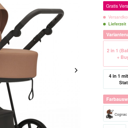
Gratis Ver
Versandkos
Lieferzeit
Varianten
2 in 1 (B
+ Bu
4 in 1 mit
Stat
Farbausw
Cognac