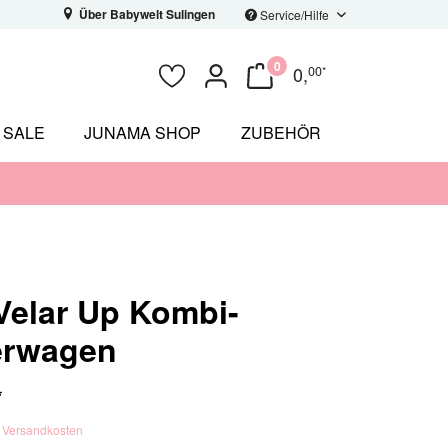
Über Babywelt Sulingen
Service/Hilfe
0
0
,
00
*
SALE
JUNAMA SHOP
ZUBEHÖR
Velar Up Kombi-
erwagen
*
. Versandkosten