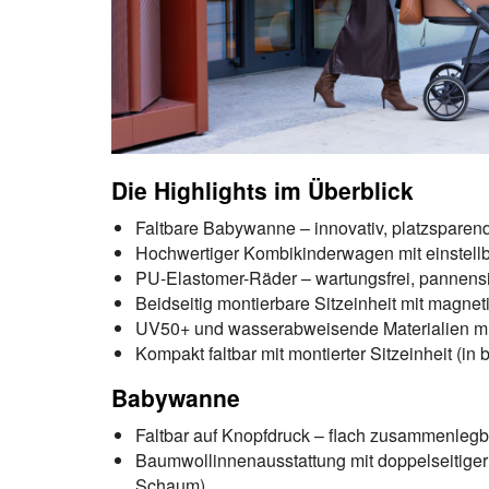
Die Highlights im Überblick
Faltbare Babywanne – innovativ, platzsparen
Hochwertiger Kombikinderwagen mit einstellb
PU-Elastomer-Räder – wartungsfrei, pannensi
Beidseitig montierbare Sitzeinheit mit magne
UV50+ und wasserabweisende Materialien mi
Kompakt faltbar mit montierter Sitzeinheit (in
Babywanne
Faltbar auf Knopfdruck – flach zusammenlegba
Baumwollinnenausstattung mit doppelseitiger
Schaum)