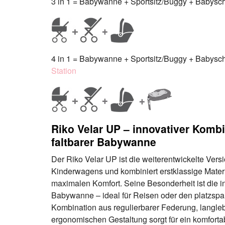
3 in 1 = Babywanne + Sportsitz/Buggy + Babyscha
4 in 1 = Babywanne + Sportsitz/Buggy + Babyscha
Station
Riko Velar UP – innovativer Komb
faltbarer Babywanne
Der Riko Velar UP ist die weiterentwickelte Versi
Kinderwagens und kombiniert erstklassige Mater
maximalen Komfort. Seine Besonderheit ist die inn
Babywanne – ideal für Reisen oder den platzspa
Kombination aus regulierbarer Federung, langl
ergonomischen Gestaltung sorgt für ein komforta