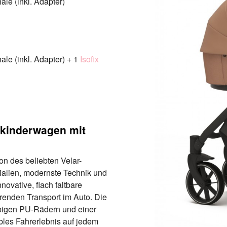
le (inkl. Adapter)
le (inkl. Adapter) + 1
Isofix
ikinderwagen mit
on des beliebten Velar-
ialien, modernste Technik und
ovative, flach faltbare
renden Transport im Auto. Die
ebigen PU-Rädern und einer
bles Fahrerlebnis auf jedem