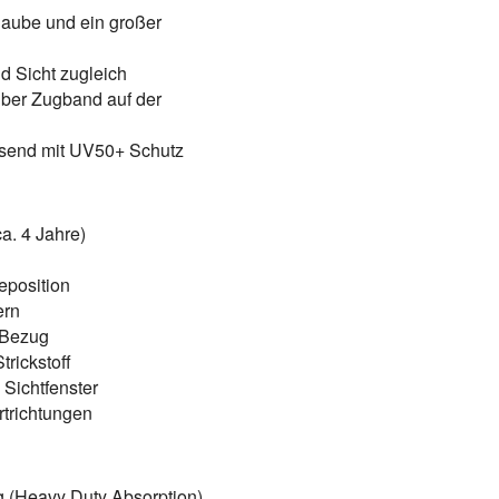
Haube und ein großer
d Sicht zugleich
er Zugband auf der
send mit UV50+ Schutz
a. 4 Jahre)
eposition
ern
-Bezug
rickstoff
Sichtfenster
rtrichtungen
 (Heavy Duty Absorption)