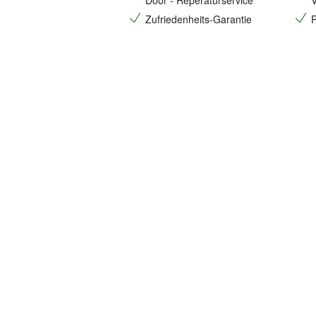
Door - Reperaturservice
V
Zufriedenheits-Garantie
P