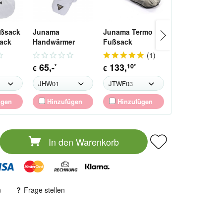
ßsack
Junama
Junama Termo
Junama Term
ack
Handwärmer
Fußsack
Handwärmer
Handmuff für
Winterfußsack
Handmuff
(
1
)
Kinderwagen
65
,-
133
,
55
,
10
66
*
*
*
€
€
€
ügen
Hinzufügen
Hinzufügen
Hinzufüge
In den
Warenkorb
n
Frage stellen