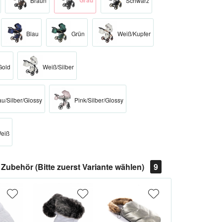
Grau
Braun
Schwarz
Blau
Grün
Weiß/Kupfer
Gold
Weiß/Silber
au/Silber/Glossy
Pink/Silber/Glossy
Weiß
Zubehör (Bitte zuerst Variante wählen)
9