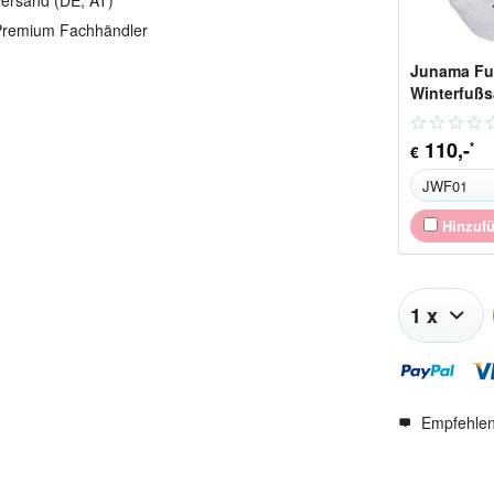
ersand (DE, AT)
remium Fachhändler
Junama Fu
Winterfußs
110
,-
*
€
Hinzuf
Empfehle