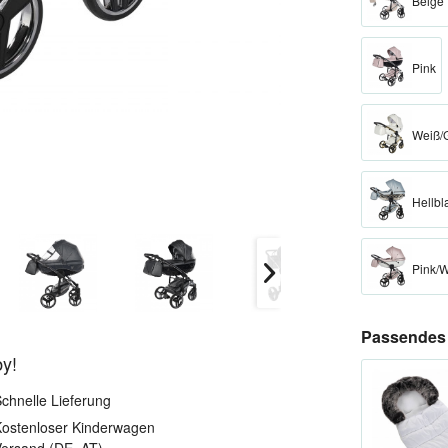
Beige
Pink
Weiß/
Hellbl
Pink/
Passendes 
by!
chnelle Lieferung
ostenloser Kinderwagen