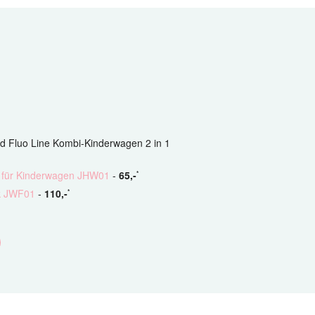
Fluo Line Kombi-Kinderwagen 2 in 1
für Kinderwagen JHW01
-
65
,-
*
k JWF01
-
110
,-
*