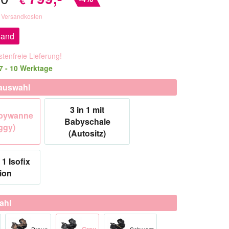
. Versandkosten
sand
tenfreie Lieferung!
 7 - 10 Werktage
auswahl
3 in 1 mit
abywanne
Babyschale
ggy)
(Autositz)
 1 Isofix
ion
ahl