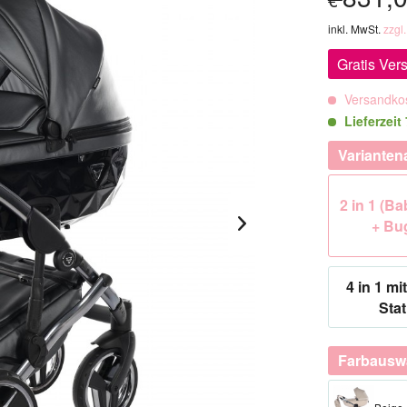
inkl. MwSt.
zzgl
Gratis Ver
Versandkos
Lieferzeit
Varianten
2 in 1 (B
+ Bu
4 in 1 mit
Stat
Farbausw