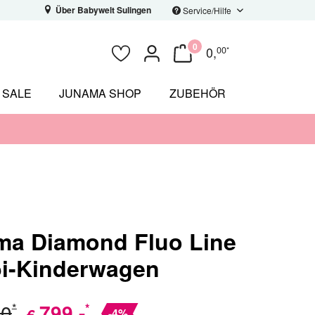
Über Babywelt Sulingen
Service/Hilfe
0
0
,
00
*
SALE
JUNAMA SHOP
ZUBEHÖR
ma Diamond Fluo Line
i-Kinderwagen
00
799
,-
*
*
€
-4%