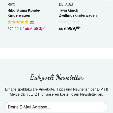
RIKO
DEFAULT
R
Riko Sigma Kombi-
Twin Quick
R
Kinderwagen
Zwillingskinderwagen
K
Geschwisterwagen
(
2
)
590
,-
959
,
99
*
*
679,00 € *
5
€
€
ab
ab
Babywelt Newsletter
Erhalte spektakuläre Angebote, Tipps und Neuheiten per E-Mail!
Melde Dich JETZT für unseren kostenlosen Newsletter an.