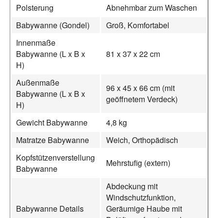
Polsterung
Abnehmbar zum Waschen
Babywanne (Gondel)
Groß, Komfortabel
Innenmaße
Babywanne (L x B x
81 x 37 x 22 cm
H)
Außenmaße
96 x 45 x 66 cm (mit
Babywanne (L x B x
geöffnetem Verdeck)
H)
Gewicht Babywanne
4,8 kg
Matratze Babywanne
Weich, Orthopädisch
Kopfstützenverstellung
Mehrstufig (extern)
Babywanne
Abdeckung mit
Windschutzfunktion,
Babywanne Details
Geräumige Haube mit