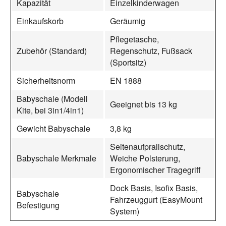
Kapazität
Einzelkinderwagen
Einkaufskorb
Geräumig
Pflegetasche,
Zubehör (Standard)
Regenschutz, Fußsack
(Sportsitz)
Sicherheitsnorm
EN 1888
Babyschale (Modell
Geeignet bis 13 kg
Kite, bei 3in1/4in1)
Gewicht Babyschale
3,8 kg
Seitenaufprallschutz,
Babyschale Merkmale
Weiche Polsterung,
Ergonomischer Tragegriff
Dock Basis, Isofix Basis,
Babyschale
Fahrzeuggurt (EasyMount
Befestigung
System)